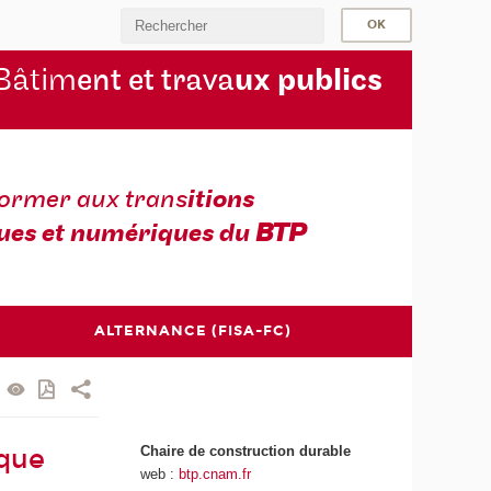
Bâtim
ent et trava
ux publics
former aux trans
itions
ues et numériques du
BTP
ALTERNANCE (FISA-FC)
Chaire de construction durable
ique
web :
btp.cnam.fr