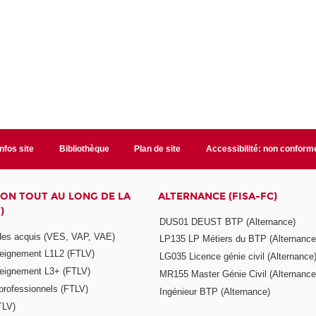
Infos site
Bibliothèque
Plan de site
Accessibilité: non conform
ON TOUT AU LONG DE LA
ALTERNANCE (FISA-FC)
)
DUS01 DEUST BTP (Alternance)
 des acquis (VES, VAP, VAE)
LP135 LP Métiers du BTP (Alternance
seignement L1L2 (FTLV)
LG035 Licence génie civil (Alternance
seignement L3+ (FTLV)
MR155 Master Génie Civil (Alternance
 professionnels (FTLV)
Ingénieur BTP (Alternance)
TLV)