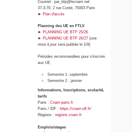
Courriel : par_btp@lecnam.net
37-3-70, 2 rue Conté, 75003 Paris
►
Plan d'accès
Planning des UE en FTLV
►
PLANNING UE BTP 25/26
►
PLANNING UE BTP 26/27
(une
mise à jour sera publiée le 1/9)
Périodes recommandées pour s'inscrire
aux UE
Semestre 1: septembre
Semestre 2 : janvier
Informations, Inscriptions, scolarité,
tarifs
Paris :
Cnam-paris.fr
Paris / IDF :
https://cnam-idf.fr/
Régions :
regions.cnam.fr
Emplois/stages