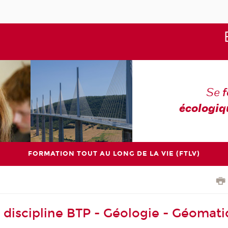
Se
écologiq
FORMATION TOUT AU LONG DE LA VIE (FTLV)
 discipline BTP - Géologie - Géomat