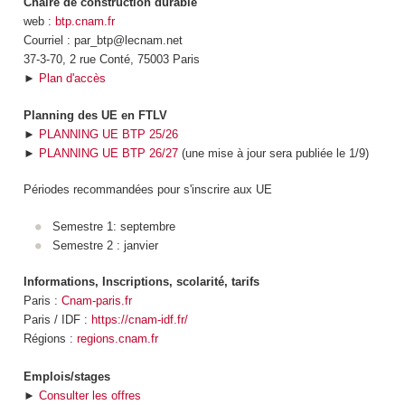
Chaire de construction durable
web :
btp.cnam.fr
Courriel : par_btp@lecnam.net
37-3-70, 2 rue Conté, 75003 Paris
►
Plan d'accès
Planning des UE en FTLV
►
PLANNING UE BTP 25/26
►
PLANNING UE BTP 26/27
(une mise à jour sera publiée le 1/9)
Périodes recommandées pour s'inscrire aux UE
Semestre 1: septembre
Semestre 2 : janvier
Informations, Inscriptions, scolarité, tarifs
Paris :
Cnam-paris.fr
Paris / IDF :
https://cnam-idf.fr/
Régions :
regions.cnam.fr
Emplois/stages
►
Consulter les offres