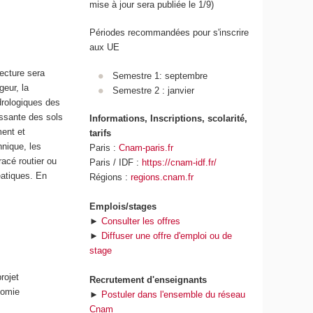
mise à jour sera publiée le 1/9)
Périodes recommandées pour s'inscrire
aux UE
lecture sera
Semestre 1: septembre
geur, la
Semestre 2 : janvier
drologiques des
oissante des sols
Informations, Inscriptions, scolarité,
ment et
tarifs
hnique, les
Paris :
Cnam-paris.fr
racé routier ou
Paris / IDF :
https://cnam-idf.fr/
éatiques. En
Régions :
regions.cnam.fr
Emplois/stages
►
Consulter les offres
►
Diffuser une offre d'emploi ou de
stage
rojet
Recrutement d'enseignants
nomie
►
Postuler dans l'ensemble du réseau
Cnam