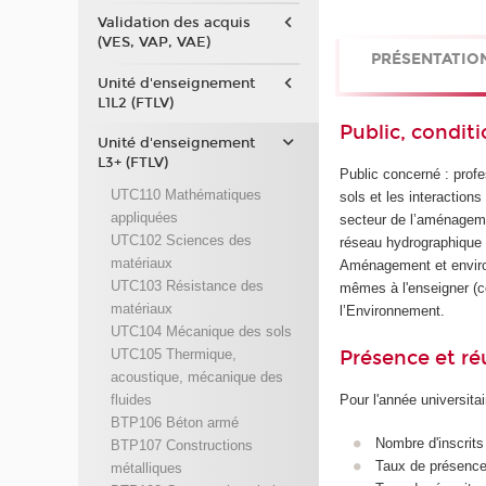
Validation des acquis
(VES, VAP, VAE)
PRÉSENTATIO
Unité d'enseignement
L1L2 (FTLV)
Public, conditi
Unité d'enseignement
L3+ (FTLV)
Public concerné : profe
UTC110 Mathématiques
sols et les interaction
appliquées
secteur de l’aménagemen
UTC102 Sciences des
réseau hydrographique 
matériaux
Aménagement et environ
UTC103 Résistance des
mêmes à l'enseigner (
matériaux
l’Environnement.
UTC104 Mécanique des sols
Présence et r
UTC105 Thermique,
acoustique, mécanique des
fluides
Pour l'année universita
BTP106 Béton armé
Nombre d'inscrits
BTP107 Constructions
Taux de présence 
métalliques