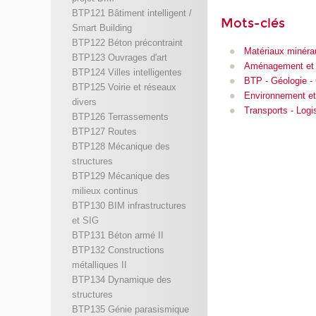
BTP121 Bâtiment intelligent /
Mots-clés
Smart Building
BTP122 Béton précontraint
Matériaux minéra
BTP123 Ouvrages d'art
Aménagement et c
BTP124 Villes intelligentes
BTP - Géologie -
BTP125 Voirie et réseaux
Environnement et
divers
Transports - Logi
BTP126 Terrassements
BTP127 Routes
BTP128 Mécanique des
structures
BTP129 Mécanique des
milieux continus
BTP130 BIM infrastructures
et SIG
BTP131 Béton armé II
BTP132 Constructions
métalliques II
BTP134 Dynamique des
structures
BTP135 Génie parasismique