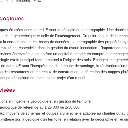
parmi les présents : 80%
agogiques
fiques étudiées dans cette UE sont la géologie et la cartographie. Une double 
lle de la géotechnique et celle de l’aménagement. Du point de vue de l’aména
ar la cartographie et les bases de données. La cartographie des propriétés hy
filtrabilité est essentielle dans la gestion du risque inondation. L’importance cr
 services écosystémiques en font un capital à prendre en compte en aménage
ogie est le principal facteur naturel à l’origine des sols. En ingénierie géotec
 de cette UE sont l’interprétation de la coupe de sondage, la réalisation d’un t
ation des ressources en matériaux de construction, la détection des nappes phr
la coupe géologique en phase avant-projet d’un tunnel.
visées
ions en ingénierie géologique et en gestion du territoire
 géologique de référence au 1/25 000 ou 1/50 000
e aux moyens de schémas et coupes à une échelle adaptée au chantier ou au p
ynthèse sur la géologie d'un territoire, en relation avec la géographie et l'éco