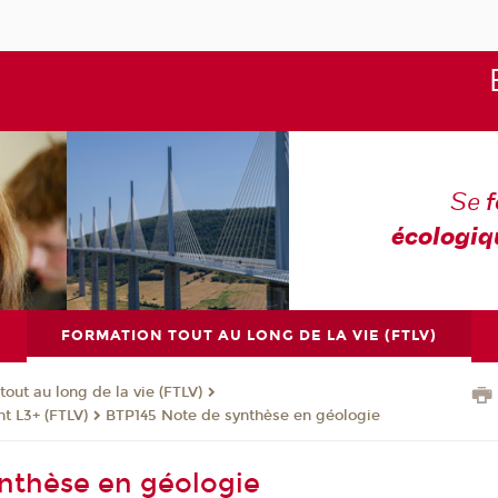
Se
écologiq
FORMATION TOUT AU LONG DE LA VIE (FTLV)
tout au long de la vie (FTLV)
t L3+ (FTLV)
BTP145 Note de synthèse en géologie
nthèse en géologie