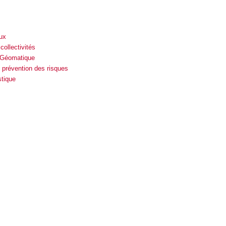
ux
ollectivités
 Géomatique
 prévention des risques
stique