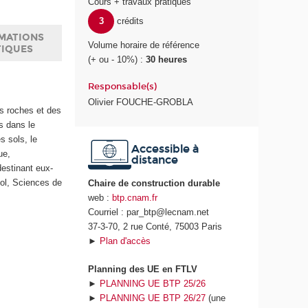
Cours + travaux pratiques
3
crédits
MATIONS
Volume horaire de référence
TIQUES
(+ ou - 10%) :
30 heures
Responsable(s)
Olivier FOUCHE-GROBLA
es roches et des
ls dans le
s sols, le
Accessible à
ue,
distance
estinant eux-
ol, Sciences de
Chaire de construction durable
web :
btp.cnam.fr
Courriel : par_btp@lecnam.net
37-3-70, 2 rue Conté, 75003 Paris
►
Plan d'accès
Planning des UE en FTLV
►
PLANNING UE BTP 25/26
►
PLANNING UE BTP 26/27
(une