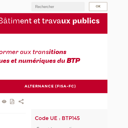
Bâtim
ent et trava
ux publics
former aux trans
itions
ues et numériques du
BTP
ALTERNANCE (FISA-FC)
Code UE : BTP145