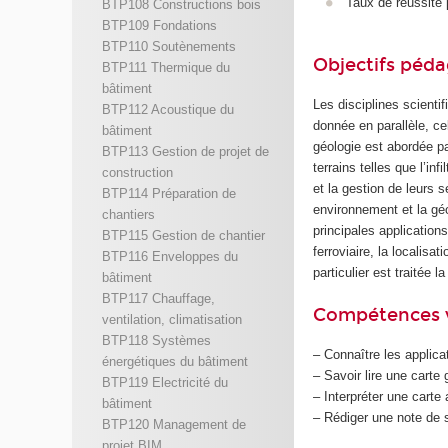
Taux de réussite 
BTP108 Constructions bois
BTP109 Fondations
BTP110 Soutènements
Objectifs péd
BTP111 Thermique du
bâtiment
Les disciplines scienti
BTP112 Acoustique du
donnée en parallèle, ce
bâtiment
géologie est abordée p
BTP113 Gestion de projet de
terrains telles que l’in
construction
et la gestion de leurs
BTP114 Préparation de
environnement et la géol
chantiers
principales applications
BTP115 Gestion de chantier
ferroviaire, la localis
BTP116 Enveloppes du
particulier est traitée 
bâtiment
BTP117 Chauffage,
Compétences 
ventilation, climatisation
BTP118 Systèmes
– Connaître les applicat
énergétiques du bâtiment
– Savoir lire une carte
BTP119 Electricité du
– Interpréter une cart
bâtiment
– Rédiger une note de s
BTP120 Management de
projet BIM