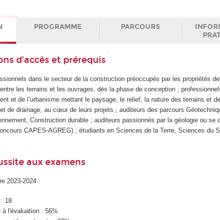
N
PROGRAMME
PARCOURS
INFOR
PRA
ons d’accès et prérequis
ssionnels dans le secteur de la construction préoccupés par les propriétés d
s entre les terrains et les ouvrages, dès la phase de conception ; professionne
t et de l’urbanisme mettant le paysage, le relief, la nature des terrains et de
et de drainage, au cœur de leurs projets ; auditeurs des parcours Géotechniq
nement, Construction durable ; auditeurs passionnés par la géologie ou se d
concours CAPES-AGREG) ; étudiants en Sciences de la Terre, Sciences du S
éussite aux examens
ire 2023-2024 :
 : 18
à l'évaluation : 56%