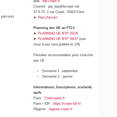
web :
btp.cnam.fr
Courriel : par_btp@lecnam.net
37-3-70, 2 rue Conté, 75003 Paris
s parcours
►
Plan d'accès
Planning des UE en FTLV
►
PLANNING UE BTP 25/26
►
PLANNING UE BTP 26/27
(une
mise à jour sera publiée le 1/9)
Périodes recommandées pour s'inscrire
aux UE
Semestre 1: septembre
Semestre 2 : janvier
Informations, Inscriptions, scolarité,
tarifs
Paris :
Cnam-paris.fr
Paris / IDF :
https://cnam-idf.fr/
Régions :
regions.cnam.fr