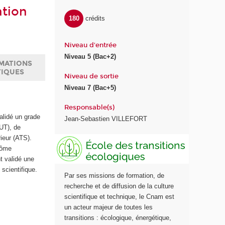
ntion
180
crédits
Niveau d'entrée
Niveau 5 (Bac+2)
MATIONS
TIQUES
Niveau de sortie
Niveau 7 (Bac+5)
Responsable(s)
alidé un grade
Jean-Sebastien VILLEFORT
BUT), de
ieur (ATS).
E
plôme
c
t validé une
o
scientifique.
l
Par ses missions de formation, de
e
recherche et de diffusion de la culture
d
scientifique et technique, le Cnam est
e
un acteur majeur de toutes les
s
transitions : écologique, énergétique,
t