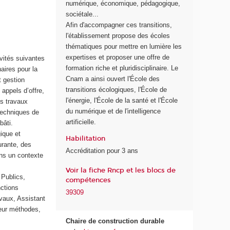
numérique, économique, pédagogique,
r
sociétale...
a
Afin d'accompagner ces transitions,
n
l'établissement propose des écoles
s
thématiques pour mettre en lumière les
i
expertises et proposer une offre de
vités suivantes
t
formation riche et pluridisciplinaire. Le
aires pour la
i
Cnam a ainsi ouvert l'École des
t gestion
o
transitions écologiques, l'École de
appels d’offre,
n
l'énergie, l'École de la santé et l'École
es travaux
s
du numérique et de l'intelligence
 techniques de
é
artificielle.
 bâti.
c
gique et
o
Habilitation
urante, des
l
Accréditation pour 3 ans
ns un contexte
o
Voir la fiche Rncp et les blocs de
g
 Publics,
compétences
i
nctions
q
39309
avaux, Assistant
u
ieur méthodes,
e
Chaire de construction durable
s