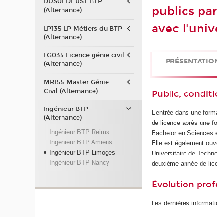
DUS01 DEUST BTP
publics pa
(Alternance)
avec l'uni
LP135 LP Métiers du BTP
(Alternance)
LG035 Licence génie civil
PRÉSENTATIO
(Alternance)
MR155 Master Génie
Civil (Alternance)
Public, conditi
Ingénieur BTP
L’entrée dans une forma
(Alternance)
de licence après une fo
Ingénieur BTP Reims
Bachelor en Sciences et
Ingénieur BTP Amiens
Elle est également ouve
Ingénieur BTP Limoges
Universitaire de Techn
Ingénieur BTP Nancy
deuxième année de licen
Évolution prof
Les dernières informati