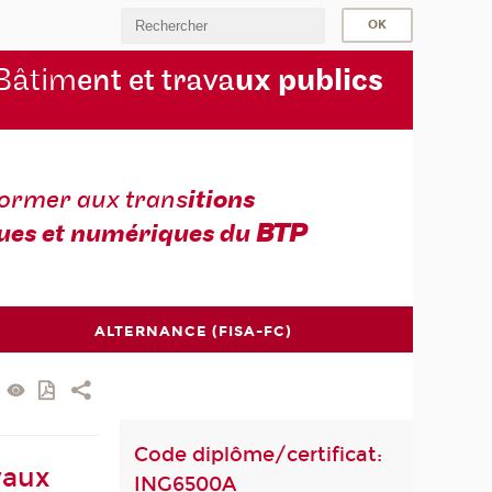
Bâtim
ent et trava
ux publics
former aux trans
itions
ues et numériques du
BTP
ALTERNANCE (FISA-FC)
Code diplôme/certificat:
vaux
ING6500A