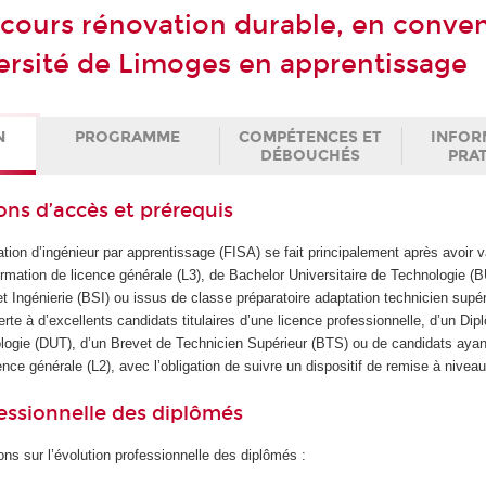
rcours rénovation durable, en conve
versité de Limoges en apprentissage
N
PROGRAMME
COMPÉTENCES ET
INFOR
DÉBOUCHÉS
PRA
ons d’accès et prérequis
tion d’ingénieur par apprentissage (FISA) se fait principalement après avoir v
rmation de licence générale (L3), de Bachelor Universitaire de Technologie (
 Ingénierie (BSI) ou issus de classe préparatoire adaptation technicien supér
rte à d’excellents candidats titulaires d’une licence professionnelle, d’un Di
ologie (DUT), d’un Brevet de Technicien Supérieur (BTS) ou de candidats ayan
ce générale (L2), avec l’obligation de suivre un dispositif de remise à niveau 
essionnelle des diplômés
ons sur l’évolution professionnelle des diplômés :