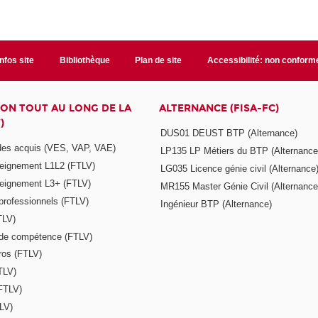
Infos site
Bibliothèque
Plan de site
Accessibilité: non conform
ON TOUT AU LONG DE LA
ALTERNANCE (FISA-FC)
)
DUS01 DEUST BTP (Alternance)
 des acquis (VES, VAP, VAE)
LP135 LP Métiers du BTP (Alternance
seignement L1L2 (FTLV)
LG035 Licence génie civil (Alternance
seignement L3+ (FTLV)
MR155 Master Génie Civil (Alternance
 professionnels (FTLV)
Ingénieur BTP (Alternance)
TLV)
s de compétence (FTLV)
ros (FTLV)
TLV)
(FTLV)
LV)