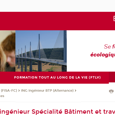
Se
écologiq
FORMATION TOUT AU LONG DE LA VIE (FTLV)
 (FISA-FC)
ING Ingénieur BTP (Alternance)
ges
ingénieur Spécialité Bâtiment et tra