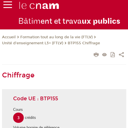
Bâtim
ent et trava
ux publics
Formation tout au long de la vie (FTLV)
Accueil
Unité d'enseignement L3+ (FTLV)
BTP155 Chiffrage
Chiffrage
Code UE : BTP155
Cours
3
crédits
Volume horaire de référence