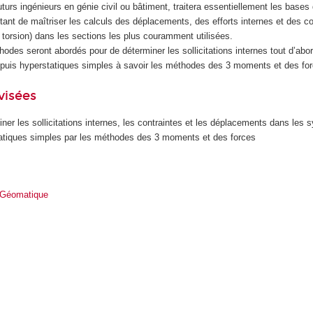
turs ingénieurs en génie civil ou bâtiment, traitera essentiellement les bases 
 étant de maîtriser les calculs des déplacements, des efforts internes et des c
et torsion) dans les sections les plus couramment utilisées.
odes seront abordés pour de déterminer les sollicitations internes tout d’abo
puis hyperstatiques simples à savoir les méthodes des 3 moments et des for
visées
ner les sollicitations internes, les contraintes et les déplacements dans les
tatiques simples par les méthodes des 3 moments et des forces
 Géomatique