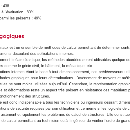
 : 438
à l'évaluation : 80%
parmi les présents : 49%
agogiques
riaux est un ensemble de méthodes de calcul permettant de déterminer contr
ments découlant des sollicitations internes.
ment linéaire élastique, les méthodes abordées seront utilisables quelque soi
s comme le génie civil, le bâtiment, la mécanique, etc.
itations internes étant la base à tout dimensionnement, nos prédécesseurs util
thodes graphiques pour leurs déterminations. L’avènement de moyens et méth
’elles ne sont moins utilisées aujourd’hui. Cependant, la représentation graph
ntes et déformations reste un aspect très présent en résistance des matériaux 
onctionnement des structures.
ce est donc indispensable à tous les techniciens ou ingénieurs désirant dimen
itions de sécurité requises par son utilisation et ce même si les logiciels de c
 aisément et rapidement les problèmes de calcul de structures. Elle constitu
 de calcul permettant au technicien ou à l’ingénieur de vérifier l’ordre de gran