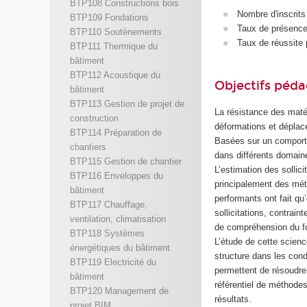
BTP108 Constructions bois
Nombre d'inscrits
BTP109 Fondations
Taux de présence 
BTP110 Soutènements
Taux de réussite 
BTP111 Thermique du
bâtiment
BTP112 Acoustique du
Objectifs péd
bâtiment
BTP113 Gestion de projet de
La résistance des maté
construction
déformations et déplace
BTP114 Préparation de
Basées sur un comporte
chantiers
dans différents domaine
BTP115 Gestion de chantier
L’estimation des sollic
BTP116 Enveloppes du
principalement des mé
bâtiment
performants ont fait qu
BTP117 Chauffage,
sollicitations, contrai
ventilation, climatisation
de compréhension du f
BTP118 Systèmes
L’étude de cette scien
énergétiques du bâtiment
structure dans les cond
BTP119 Electricité du
permettent de résoudre
bâtiment
référentiel de méthodes
BTP120 Management de
résultats.
projet BIM