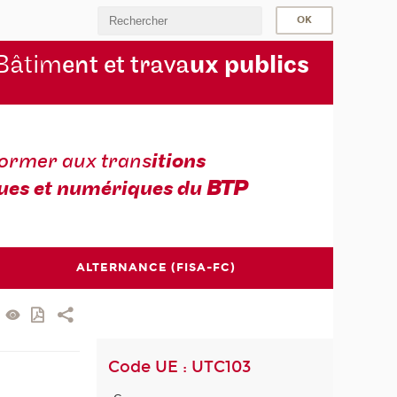
Bâtim
ent et trava
ux publics
former aux trans
itions
ues et numériques du
BTP
ALTERNANCE (FISA-FC)
Code UE : UTC103