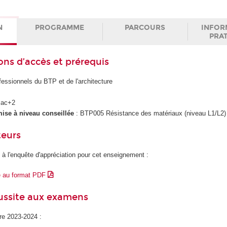
N
PROGRAMME
PARCOURS
INFOR
PRA
ons d’accès et prérequis
fessionnels du BTP et de l'architecture
Bac+2
ise à niveau conseillée
: BTP005 Résistance des matériaux (niveau L1/L2)
teurs
 à l'enquête d'appréciation pour cet enseignement :
e au format PDF
éussite aux examens
ire 2023-2024 :