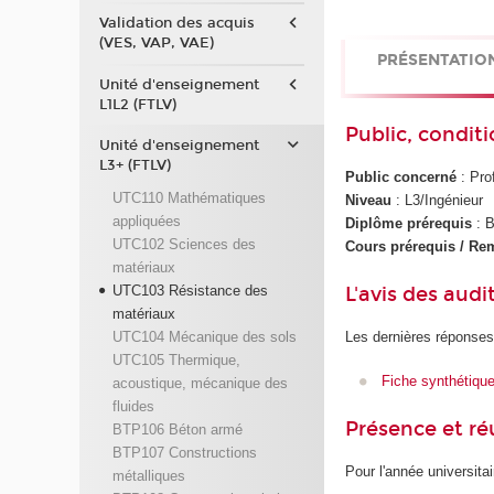
Validation des acquis
(VES, VAP, VAE)
PRÉSENTATIO
Unité d'enseignement
L1L2 (FTLV)
Public, conditi
Unité d'enseignement
L3+ (FTLV)
Public concerné
: Pro
UTC110 Mathématiques
Niveau
: L3/Ingénieur
appliquées
Diplôme prérequis
: 
UTC102 Sciences des
Cours prérequis / Rem
matériaux
L'avis des audi
UTC103 Résistance des
matériaux
UTC104 Mécanique des sols
Les dernières réponses
UTC105 Thermique,
Fiche synthétiqu
acoustique, mécanique des
fluides
Présence et r
BTP106 Béton armé
BTP107 Constructions
Pour l'année universita
métalliques