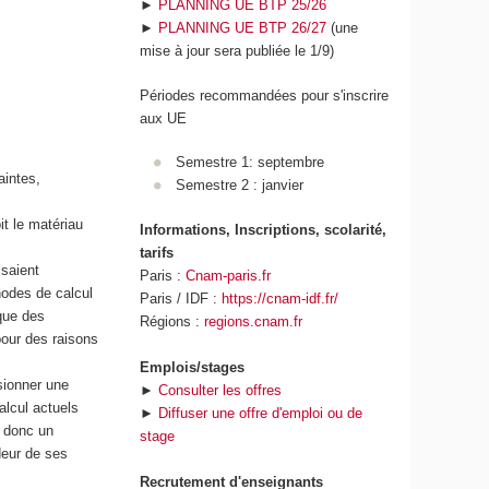
►
PLANNING UE BTP 25/26
►
PLANNING UE BTP 26/27
(une
mise à jour sera publiée le 1/9)
Périodes recommandées pour s'inscrire
aux UE
Semestre 1: septembre
aintes,
Semestre 2 : janvier
t le matériau
Informations, Inscriptions, scolarité,
tarifs
isaient
Paris :
Cnam-paris.fr
odes de calcul
Paris / IDF :
https://cnam-idf.fr/
ique des
Régions :
regions.cnam.fr
pour des raisons
Emplois/stages
sionner une
►
Consulter les offres
alcul actuels
►
Diffuser une offre d'emploi ou de
e donc un
stage
deur de ses
Recrutement d'enseignants