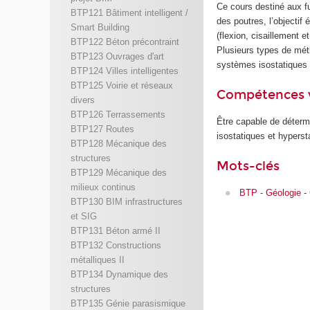
Ce cours destiné aux fu
BTP121 Bâtiment intelligent /
des poutres, l’objectif
Smart Building
(flexion, cisaillement 
BTP122 Béton précontraint
Plusieurs types de méth
BTP123 Ouvrages d'art
systèmes isostatiques 
BTP124 Villes intelligentes
BTP125 Voirie et réseaux
Compétences 
divers
BTP126 Terrassements
Être capable de détermi
BTP127 Routes
isostatiques et hypers
BTP128 Mécanique des
structures
Mots-clés
BTP129 Mécanique des
milieux continus
BTP - Géologie -
BTP130 BIM infrastructures
et SIG
BTP131 Béton armé II
BTP132 Constructions
métalliques II
BTP134 Dynamique des
structures
BTP135 Génie parasismique