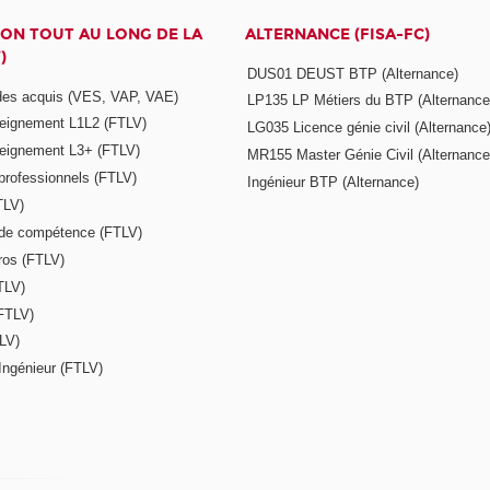
ON TOUT AU LONG DE LA
ALTERNANCE (FISA-FC)
)
DUS01 DEUST BTP (Alternance)
 des acquis (VES, VAP, VAE)
LP135 LP Métiers du BTP (Alternance
seignement L1L2 (FTLV)
LG035 Licence génie civil (Alternance
seignement L3+ (FTLV)
MR155 Master Génie Civil (Alternance
 professionnels (FTLV)
Ingénieur BTP (Alternance)
TLV)
s de compétence (FTLV)
ros (FTLV)
TLV)
(FTLV)
LV)
Ingénieur (FTLV)