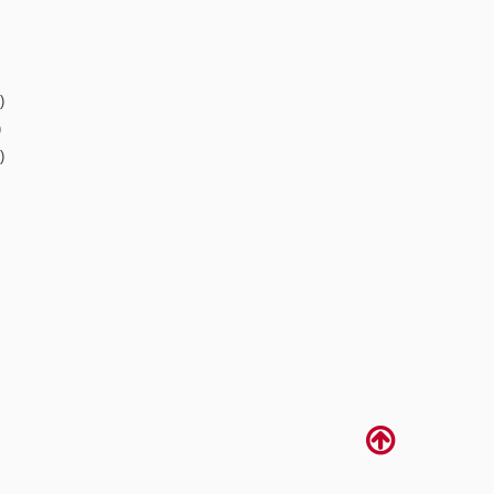
)
)
)