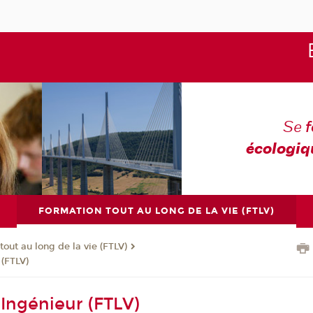
Se
écologiq
FORMATION TOUT AU LONG DE LA VIE (FTLV)
tout au long de la vie (FTLV)
 (FTLV)
 Ingénieur (FTLV)