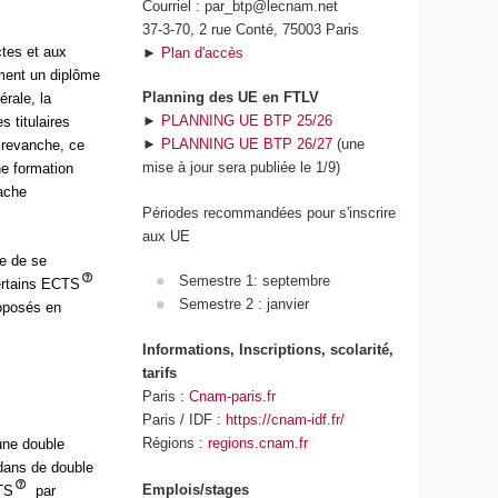
Courriel : par_btp@lecnam.net
37-3-70, 2 rue Conté, 75003 Paris
ctes et aux
►
Plan d'accès
ement un diplôme
Planning des UE en FTLV
rale, la
►
PLANNING UE BTP 25/26
s titulaires
►
PLANNING UE BTP 26/27
(une
 revanche, ce
mise à jour sera publiée le 1/9)
ne formation
tache
Périodes recommandées pour s'inscrire
aux UE
e de se
Semestre 1: septembre
certains ECTS
Semestre 2 : janvier
roposés en
Informations, Inscriptions, scolarité,
tarifs
Paris :
Cnam-paris.fr
Paris / IDF :
https://cnam-idf.fr/
Régions :
regions.cnam.fr
une double
 dans de double
Emplois/stages
CTS
par