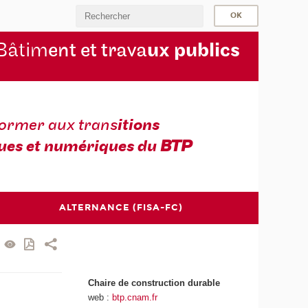
Bâtim
ent et trava
ux publics
former aux trans
itions
ues et numériques du
BTP
ALTERNANCE (FISA-FC)
Chaire de construction durable
web :
btp.cnam.fr