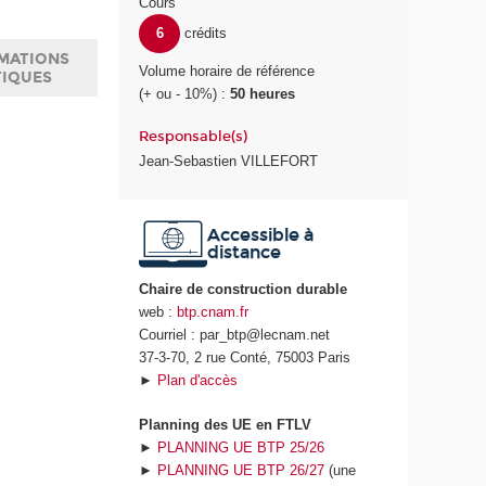
Cours
6
crédits
MATIONS
Volume horaire de référence
TIQUES
(+ ou - 10%) :
50 heures
Responsable(s)
Jean-Sebastien VILLEFORT
Accessible à
distance
Chaire de construction durable
web :
btp.cnam.fr
Courriel : par_btp@lecnam.net
37-3-70, 2 rue Conté, 75003 Paris
►
Plan d'accès
Planning des UE en FTLV
►
PLANNING UE BTP 25/26
►
PLANNING UE BTP 26/27
(une