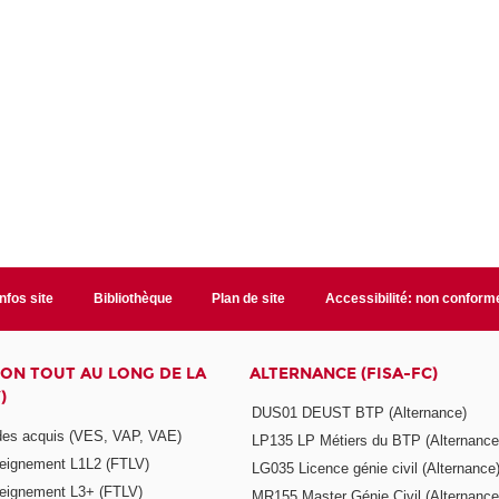
Infos site
Bibliothèque
Plan de site
Accessibilité: non conform
ON TOUT AU LONG DE LA
ALTERNANCE (FISA-FC)
)
DUS01 DEUST BTP (Alternance)
 des acquis (VES, VAP, VAE)
LP135 LP Métiers du BTP (Alternance
seignement L1L2 (FTLV)
LG035 Licence génie civil (Alternance
seignement L3+ (FTLV)
MR155 Master Génie Civil (Alternance