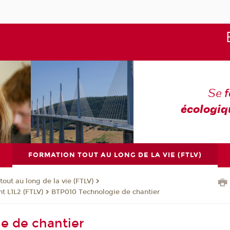
Se
écologiq
FORMATION TOUT AU LONG DE LA VIE (FTLV)
tout au long de la vie (FTLV)
t L1L2 (FTLV)
BTP010 Technologie de chantier
e de chantier