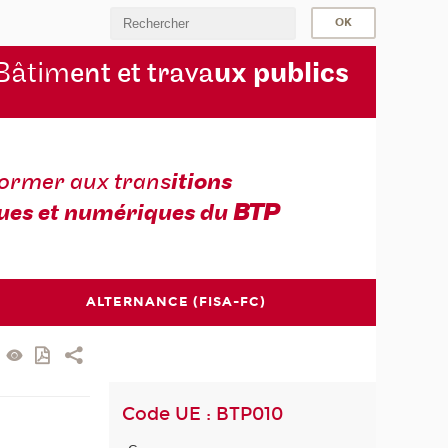
Bâtim
ent et trava
ux publics
former aux trans
itions
ues et numériques du
BTP
ALTERNANCE (FISA-FC)
Code UE : BTP010