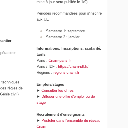
mise à jour sera publiée le 1/9)
Périodes recommandées pour s'inscrire
aux UE
Semestre 1: septembre
Semestre 2 : janvier
hantier
:
Informations, Inscriptions, scolarité,
pératoires
tarifs
Paris :
Cnam-paris.fr
Paris / IDF :
https://cnam-idf.fr/
Régions :
regions.cnam.fr
s techniques
Emplois/stages
 des règles de
►
Consulter les offres
Génie civil)
►
Diffuser une offre d'emploi ou de
stage
Recrutement d'enseignants
►
Postuler dans l'ensemble du réseau
Cnam