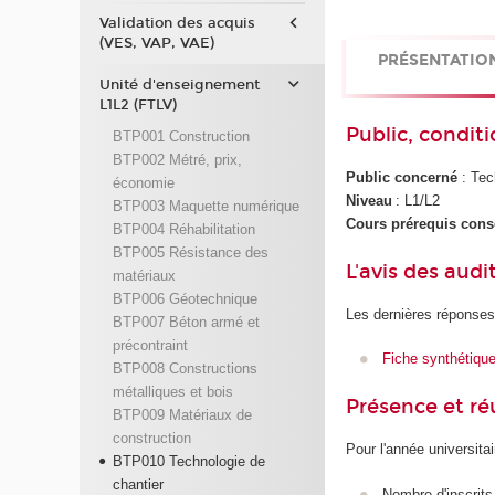
Validation des acquis
(VES, VAP, VAE)
PRÉSENTATIO
Unité d'enseignement
L1L2 (FTLV)
Public, conditi
BTP001 Construction
BTP002 Métré, prix,
Public concerné
: Tec
économie
Niveau
: L1/L2
BTP003 Maquette numérique
Cours prérequis conse
BTP004 Réhabilitation
BTP005 Résistance des
L'avis des audi
matériaux
BTP006 Géotechnique
Les dernières réponses
BTP007 Béton armé et
précontraint
Fiche synthétiqu
BTP008 Constructions
métalliques et bois
Présence et r
BTP009 Matériaux de
construction
Pour l'année universita
BTP010 Technologie de
chantier
Nombre d'inscrits