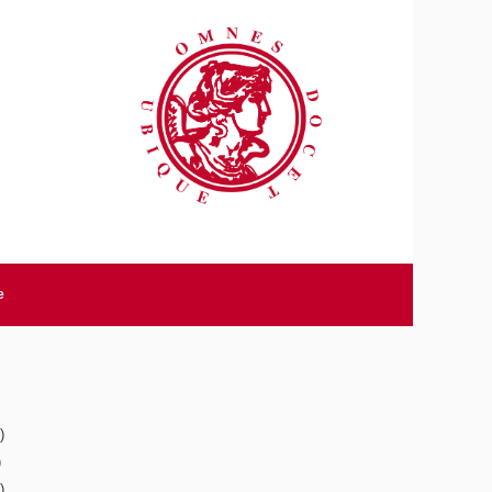
e
)
)
)