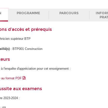
N
PROGRAMME
PARCOURS
INFOR
PRA
ons d’accès et prérequis
hnicien supérieur BTP
illé(s)
: BTP001 Construction
teurs
 à l'enquête d'appréciation pour cet enseignement :
e au format PDF
éussite aux examens
ire 2023-2024 :
 : 69