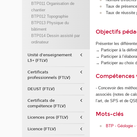
BTP011 Organisation de
Taux de présence 
chantier
Taux de réussite 
BTP012 Topographie
BTP013 Physique du
bâtiment
Objectifs péd
BTP014 Dessin assisté par
ordinateur
Présenter les différent
→ Participer à la défin
Unité d'enseignement
→ Participer à l’élabo
L3+ (FTLV)
→ Participer au choix 
Certificats
Compétences 
professionnels (FTLV)
- Concevoir des méthod
DEUST (FTLV)
associés (notes de calc
Certificats de
l’art, de SPS et de QSE
compétence (FTLV)
Mots-clés
Licences pros (FTLV)
BTP - Géologie -
Licence (FTLV)