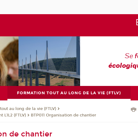
Se
écologiq
FORMATION TOUT AU LONG DE LA VIE (FTLV)
tout au long de la vie (FTLV)
t L1L2 (FTLV)
BTP011 Organisation de chantier
on de chantier