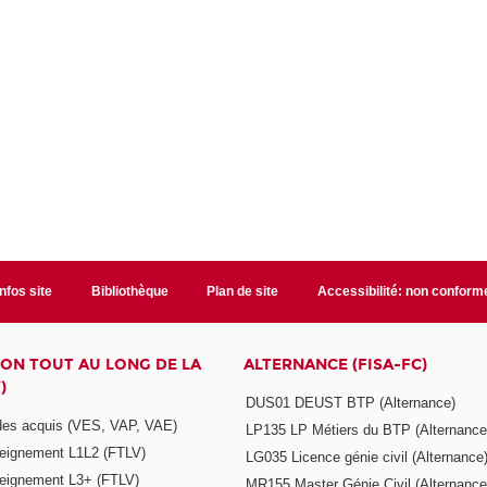
Infos site
Bibliothèque
Plan de site
Accessibilité: non conform
ON TOUT AU LONG DE LA
ALTERNANCE (FISA-FC)
)
DUS01 DEUST BTP (Alternance)
 des acquis (VES, VAP, VAE)
LP135 LP Métiers du BTP (Alternance
seignement L1L2 (FTLV)
LG035 Licence génie civil (Alternance
seignement L3+ (FTLV)
MR155 Master Génie Civil (Alternance