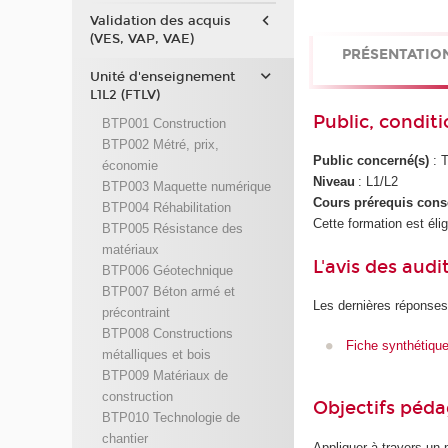
Validation des acquis
(VES, VAP, VAE)
PRÉSENTATIO
Unité d'enseignement
L1L2 (FTLV)
Public, conditi
BTP001 Construction
BTP002 Métré, prix,
Public concerné(s)
: 
économie
Niveau
: L1/L2
BTP003 Maquette numérique
Cours prérequis cons
BTP004 Réhabilitation
Cette formation est éli
BTP005 Résistance des
matériaux
L'avis des audi
BTP006 Géotechnique
BTP007 Béton armé et
Les dernières réponses
précontraint
BTP008 Constructions
Fiche synthétiqu
métalliques et bois
BTP009 Matériaux de
construction
Objectifs péd
BTP010 Technologie de
chantier
Appliquer à travers un 