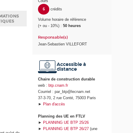
Cours
6
crédits
MATIONS
Volume horaire de référence
TIQUES
(+ ou - 10%) :
50 heures
Responsable(s)
Jean-Sebastien VILLEFORT
Accessible à
distance
Chaire de construction durable
web :
btp.cnam.fr
Courriel : par_btp@lecnam.net
37-3-70, 2 rue Conté, 75003 Paris
►
Plan d'accès
Planning des UE en FTLV
►
PLANNING UE BTP 25/26
►
PLANNING UE BTP 26/27
(une
ent ou/et de