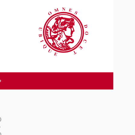
e
)
)
)