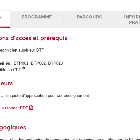
N
PROGRAMME
PARCOURS
INFOR
PRA
ons d’accès et prérequis
Technicien supérieur BTP
eillés
: BTP001, BTP002, BTP010
gible au CPF
teurs
 à l'enquête d'appréciation pour cet enseignement :
e au format PDF
agogiques
projet réel, les méthodes de préparation et d'organisation de chantier de bâtim