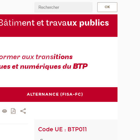
Bâtim
ent et trava
ux publics
former aux trans
itions
ues et numériques du
BTP
ALTERNANCE (FISA-FC)
Code UE : BTP011