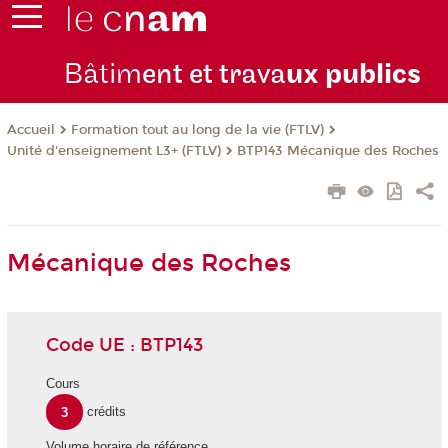
Bâtim
ent et trava
ux publics
Formation tout au long de la vie (FTLV)
Accueil
Unité d'enseignement L3+ (FTLV)
BTP143 Mécanique des Roches
Mécanique des Roches
Code UE : BTP143
Cours
3
crédits
Volume horaire de référence