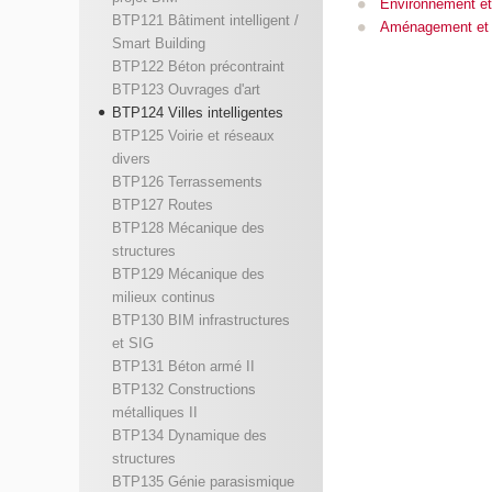
Environnement et
BTP121 Bâtiment intelligent /
Aménagement et c
Smart Building
BTP122 Béton précontraint
BTP123 Ouvrages d'art
BTP124 Villes intelligentes
BTP125 Voirie et réseaux
divers
BTP126 Terrassements
BTP127 Routes
BTP128 Mécanique des
structures
BTP129 Mécanique des
milieux continus
BTP130 BIM infrastructures
et SIG
BTP131 Béton armé II
BTP132 Constructions
métalliques II
BTP134 Dynamique des
structures
BTP135 Génie parasismique