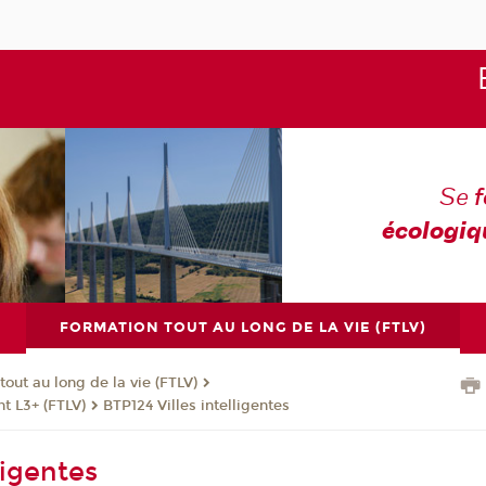
Se
écologiq
FORMATION TOUT AU LONG DE LA VIE (FTLV)
tout au long de la vie (FTLV)
t L3+ (FTLV)
BTP124 Villes intelligentes
lligentes