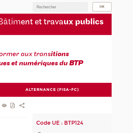
Bâtim
ent et trava
ux publics
former aux trans
itions
ues et numériques du
BTP
ALTERNANCE (FISA-FC)
Code UE : BTP124