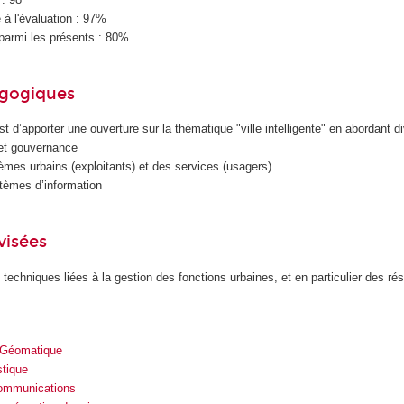
à l'évaluation : 97%
parmi les présents : 80%
agogiques
st d’apporter une ouverture sur la thématique "ville intelligente" en abordant d
et gouvernance
mes urbains (exploitants) et des services (usagers)
stèmes d’information
visées
s techniques liées à la gestion des fonctions urbaines, et en particulier des ré
 Géomatique
stique
communications