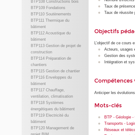
BTP108 Constructions bois
Taux de présence 
BTP109 Fondations
Taux de réussite 
BTP110 Soutènements
BTP111 Thermique du
bâtiment
Objectifs péd
BTP112 Acoustique du
bâtiment
L’objectif de ce cours e
BTP113 Gestion de projet de
Acteurs, usages 
construction
Gestion des systè
BTP114 Préparation de
Intégration et sy
chantiers
BTP115 Gestion de chantier
BTP116 Enveloppes du
Compétences 
bâtiment
BTP117 Chauffage,
Anticiper les évolution
ventilation, climatisation
BTP118 Systèmes
Mots-clés
énergétiques du bâtiment
BTP119 Electricité du
BTP - Géologie -
bâtiment
Transports - Logi
BTP120 Management de
Réseaux et télé
projet BIM