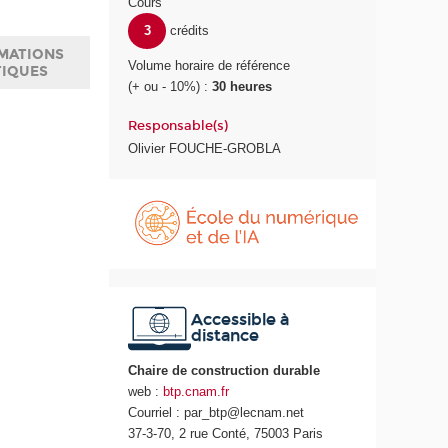
Cours
3
crédits
MATIONS
Volume horaire de référence
TIQUES
(+ ou - 10%) :
30 heures
Responsable(s)
Olivier FOUCHE-GROBLA
É
c
o
l
e
d
u
Accessible à
distance
n
u
Chaire de construction durable
m
web :
btp.cnam.fr
é
Courriel : par_btp@lecnam.net
r
37-3-70, 2 rue Conté, 75003 Paris
i