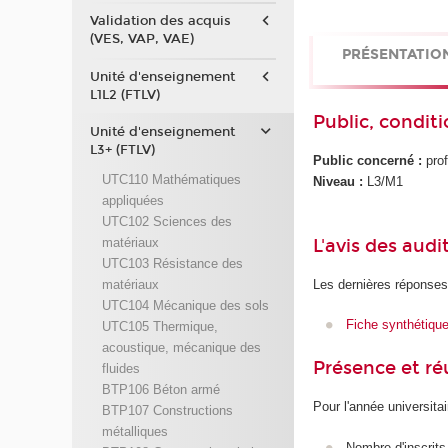
Validation des acquis
(VES, VAP, VAE)
PRÉSENTATIO
Unité d'enseignement
L1L2 (FTLV)
Public, conditi
Unité d'enseignement
L3+ (FTLV)
Public concerné :
prof
UTC110 Mathématiques
Niveau :
L3/M1
appliquées
UTC102 Sciences des
L'avis des audi
matériaux
UTC103 Résistance des
matériaux
Les dernières réponses
UTC104 Mécanique des sols
Fiche synthétiqu
UTC105 Thermique,
acoustique, mécanique des
Présence et r
fluides
BTP106 Béton armé
Pour l'année universita
BTP107 Constructions
métalliques
Nombre d'inscrits