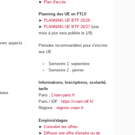
►
Plan d'accès
q
u
Planning des UE en FTLV
e
►
PLANNING UE BTP 25/26
e
►
PLANNING UE BTP 26/27
(une
t
mise à jour sera publiée le 1/9)
d
e
ivers aspects :
Périodes recommandées pour s'inscrire
l
aux UE
'
I
Semestre 1: septembre
A
Semestre 2 : janvier
Informations, Inscriptions, scolarité,
tarifs
seaux.
Paris :
Cnam-paris.fr
Paris / IDF :
https://cnam-idf.fr/
Régions :
regions.cnam.fr
Emplois/stages
►
Consulter les offres
►
Diffuser une offre d'emploi ou de