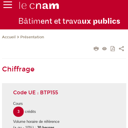
Bâtim
ent et trava
ux publics
Présentation
Accueil
Chiffrage
Code UE : BTP155
Cours
3
crédits
Volume horaire de référence
(+ ou - 10%) :
30 heures