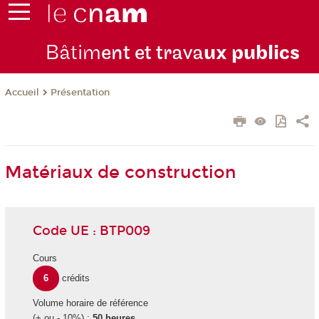
Bâtim
ent et trava
ux publics
Présentation
Accueil
Matériaux de construction
Code UE : BTP009
Cours
6
crédits
Volume horaire de référence
(+ ou - 10%) :
50 heures