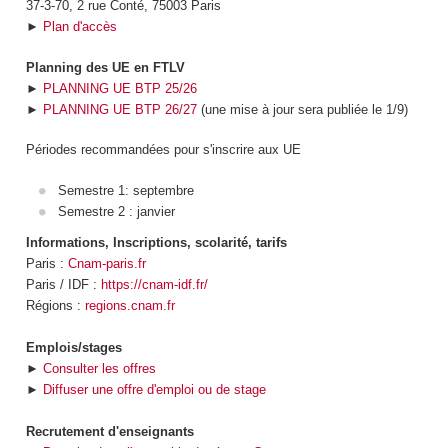
37-3-70, 2 rue Conté, 75003 Paris
►
Plan d'accès
Planning des UE en FTLV
►
PLANNING UE BTP 25/26
►
PLANNING UE BTP 26/27
(une mise à jour sera publiée le 1/9)
Périodes recommandées pour s'inscrire aux UE
Semestre 1: septembre
Semestre 2 : janvier
Informations, Inscriptions, scolarité, tarifs
Paris :
Cnam-paris.fr
Paris / IDF :
https://cnam-idf.fr/
Régions :
regions.cnam.fr
Emplois/stages
►
Consulter les offres
►
Diffuser une offre d'emploi ou de stage
Recrutement d'enseignants