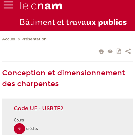
Bâtim
ent et trava
ux publics
Présentation
Accueil
Conception et dimensionnement
des charpentes
Code UE : USBTF2
Cours
6
crédits