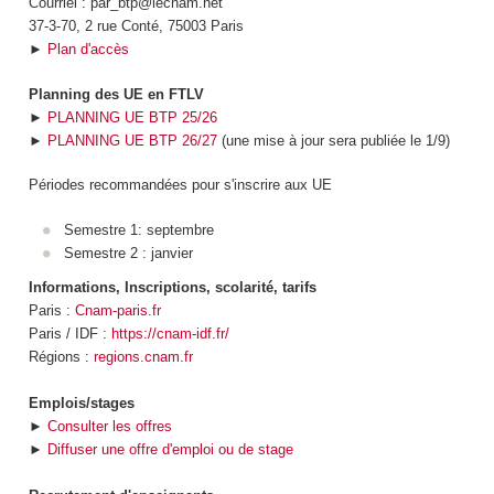
Courriel : par_btp@lecnam.net
37-3-70, 2 rue Conté, 75003 Paris
►
Plan d'accès
Planning des UE en FTLV
►
PLANNING UE BTP 25/26
►
PLANNING UE BTP 26/27
(une mise à jour sera publiée le 1/9)
Périodes recommandées pour s'inscrire aux UE
Semestre 1: septembre
Semestre 2 : janvier
Informations, Inscriptions, scolarité, tarifs
Paris :
Cnam-paris.fr
Paris / IDF :
https://cnam-idf.fr/
Régions :
regions.cnam.fr
Emplois/stages
►
Consulter les offres
►
Diffuser une offre d'emploi ou de stage