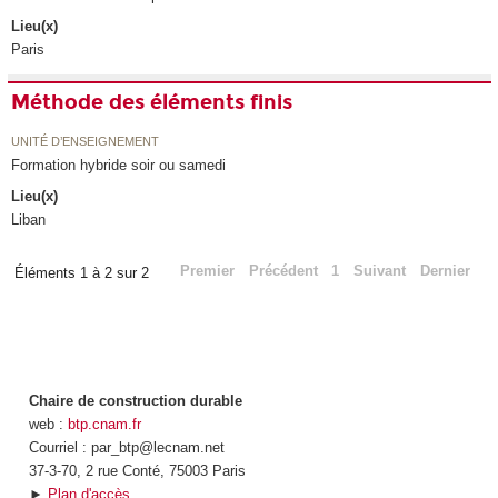
Lieu(x)
Paris
Méthode des éléments finis
UNITÉ D’ENSEIGNEMENT
Formation hybride soir ou samedi
Lieu(x)
Liban
Premier
Précédent
1
Suivant
Dernier
Éléments 1 à 2 sur 2
Chaire de construction durable
web :
btp.cnam.fr
Courriel : par_btp@lecnam.net
37-3-70, 2 rue Conté, 75003 Paris
►
Plan d'accès