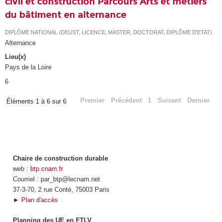
civil et construction Parcours Arts et métiers
du bâtiment en alternance
DIPLÔME NATIONAL (DEUST, LICENCE, MASTER, DOCTORAT, DIPLÔME D'ETAT)
Alternance
Lieu(x)
Pays de la Loire
6
Premier
Précédent
1
Suivant
Dernier
Éléments 1 à 6 sur 6
Chaire de construction durable
web :
btp.cnam.fr
Courriel : par_btp@lecnam.net
37-3-70, 2 rue Conté, 75003 Paris
►
Plan d'accès
Planning des UE en FTLV