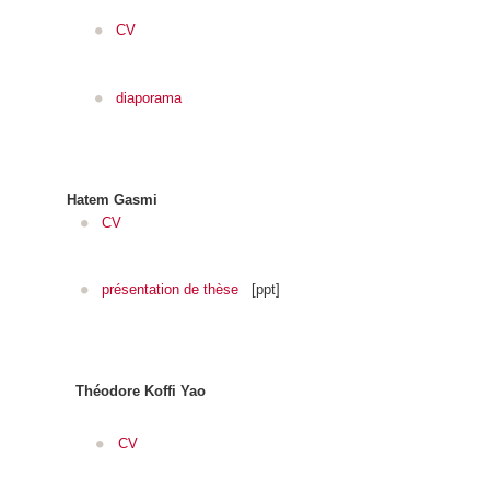
CV
diaporama
Hatem Gasmi
CV
présentation de thèse
[ppt]
Théodore Koffi Yao
CV