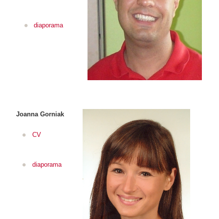
diaporama
Joanna Gorniak
CV
diaporama