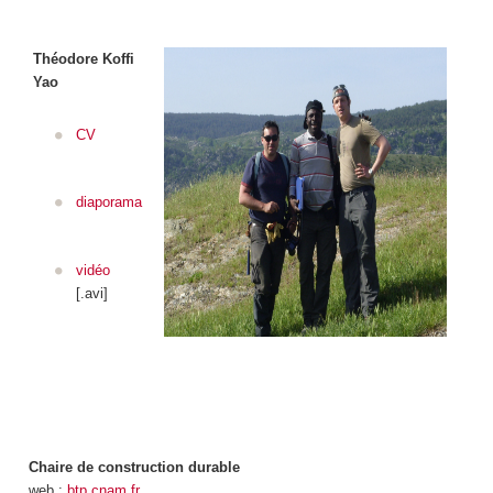
Théodore Koffi
Yao
CV
diaporama
vidéo
[.avi]
Chaire de construction durable
web :
btp.cnam.fr