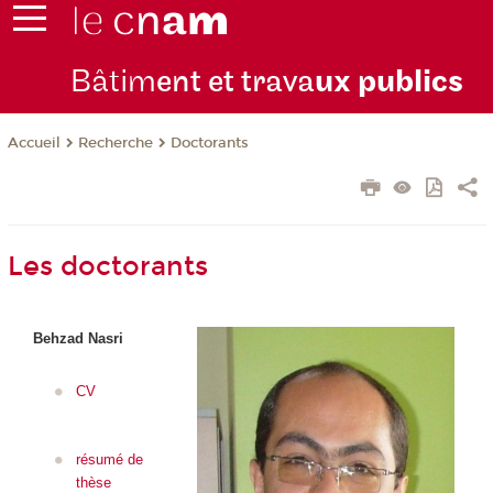
Bâtim
ent et trava
ux publics
Recherche
Doctorants
Accueil
Les doctorants
Behzad Nasri
CV
résumé de
thèse