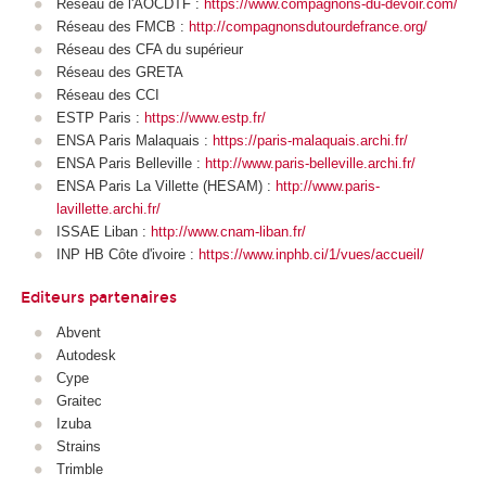
Réseau de l'AOCDTF :
https://www.compagnons-du-devoir.com/
Réseau des FMCB :
http://compagnonsdutourdefrance.org/
Réseau des CFA du supérieur
Réseau des GRETA
Réseau des CCI
ESTP Paris :
https://www.estp.fr/
ENSA Paris Malaquais :
https://paris-malaquais.archi.fr/
ENSA Paris Belleville :
http://www.paris-belleville.archi.fr/
ENSA Paris La Villette (HESAM) :
http://www.paris-
lavillette.archi.fr/
ISSAE Liban :
http://www.cnam-liban.fr/
INP HB Côte d'ivoire :
https://www.inphb.ci/1/vues/accueil/
Editeurs partenaires
Abvent
Autodesk
Cype
Graitec
Izuba
Strains
Trimble