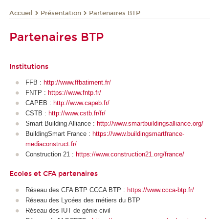
Présentation
Partenaires BTP
Accueil
Partenaires BTP
Institutions
FFB :
http://www.ffbatiment.fr/
FNTP :
https://www.fntp.fr/
CAPEB :
http://www.capeb.fr/
CSTB :
http://www.cstb.fr/fr/
Smart Building Alliance :
http://www.smartbuildingsalliance.org/
BuildingSmart France :
https://www.buildingsmartfrance-
mediaconstruct.fr/
Construction 21 :
https://www.construction21.org/france/
Ecoles et CFA partenaires
Réseau des CFA BTP CCCA BTP :
https://www.ccca-btp.fr/
Réseau des Lycées des métiers du BTP
Réseau des IUT de génie civil