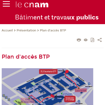
Bâtim
ent et trava
ux publics
Présentation
Plan d'accès BTP
Accueil
Plan d'accès BTP