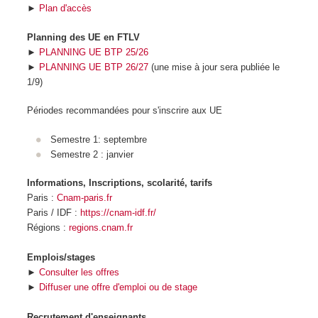
►
Plan d'accès
Planning des UE en FTLV
►
PLANNING UE BTP 25/26
►
PLANNING UE BTP 26/27
(une mise à jour sera publiée le
1/9)
Périodes recommandées pour s'inscrire aux UE
Semestre 1: septembre
Semestre 2 : janvier
Informations, Inscriptions, scolarité, tarifs
Paris :
Cnam-paris.fr
Paris / IDF :
https://cnam-idf.fr/
Régions :
regions.cnam.fr
Emplois/stages
►
Consulter les offres
►
Diffuser une offre d'emploi ou de stage
Recrutement d'enseignants