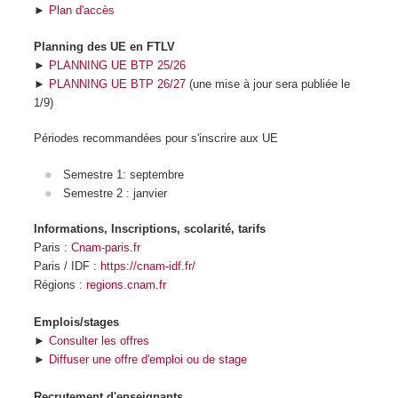
►
Plan d'accès
Planning des UE en FTLV
►
PLANNING UE BTP 25/26
►
PLANNING UE BTP 26/27
(une mise à jour sera publiée le
1/9)
Périodes recommandées pour s'inscrire aux UE
Semestre 1: septembre
Semestre 2 : janvier
Informations, Inscriptions, scolarité, tarifs
Paris :
Cnam-paris.fr
Paris / IDF :
https://cnam-idf.fr/
Régions :
regions.cnam.fr
Emplois/stages
►
Consulter les offres
►
Diffuser une offre d'emploi ou de stage
Recrutement d'enseignants