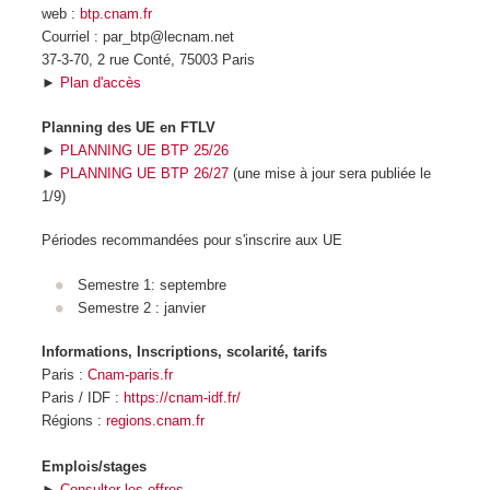
web :
btp.cnam.fr
Courriel : par_btp@lecnam.net
37-3-70, 2 rue Conté, 75003 Paris
►
Plan d'accès
Planning des UE en FTLV
►
PLANNING UE BTP 25/26
►
PLANNING UE BTP 26/27
(une mise à jour sera publiée le
1/9)
Périodes recommandées pour s'inscrire aux UE
Semestre 1: septembre
Semestre 2 : janvier
Informations, Inscriptions, scolarité, tarifs
Paris :
Cnam-paris.fr
Paris / IDF :
https://cnam-idf.fr/
Régions :
regions.cnam.fr
Emplois/stages
►
Consulter les offres