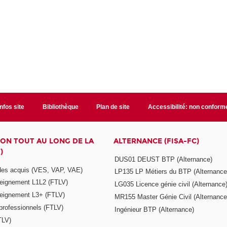
Infos site
Bibliothèque
Plan de site
Accessibilité: non conform
ON TOUT AU LONG DE LA
ALTERNANCE (FISA-FC)
)
DUS01 DEUST BTP (Alternance)
 des acquis (VES, VAP, VAE)
LP135 LP Métiers du BTP (Alternance
seignement L1L2 (FTLV)
LG035 Licence génie civil (Alternance
seignement L3+ (FTLV)
MR155 Master Génie Civil (Alternance
 professionnels (FTLV)
Ingénieur BTP (Alternance)
TLV)