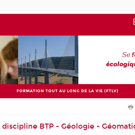
Se
écologiq
FORMATION TOUT AU LONG DE LA VIE (FTLV)
 discipline BTP - Géologie - Géomat