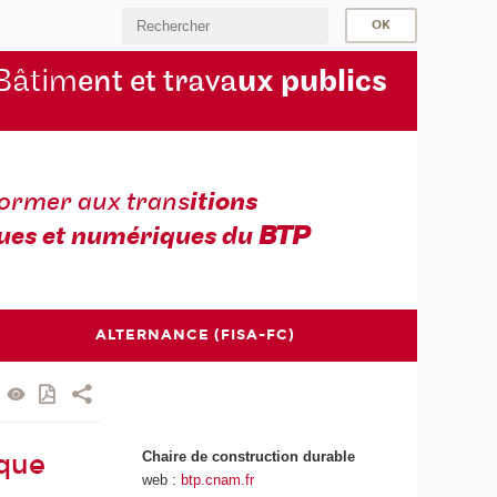
Bâtim
ent et trava
ux publics
former aux trans
itions
ues et numériques du
BTP
ALTERNANCE (FISA-FC)
Chaire de construction durable
ique
web :
btp.cnam.fr