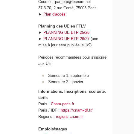
Courriel : par_btp@lecnam.net
37-3-70, 2 rue Conté, 75003 Paris
►
Plan d'accès
Planning des UE en FTLV
►
PLANNING UE BTP 25/26
►
PLANNING UE BTP 26/27
(une
mise à jour sera publiée le 1/9)
Périodes recommandées pour s'inscrire
aux UE
Semestre 1: septembre
Semestre 2 : janvier
Informations, Inscriptions, scolarité,
tarifs
Paris :
Cnam-paris.fr
Paris / IDF :
https://cnam-idf.fr/
Régions :
regions.cnam.fr
Emplois/stages