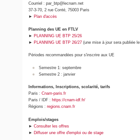
Courriel : par_btp@lecnam.net
37-3-70, 2 rue Conté, 75003 Paris
►
Plan d'accès
Planning des UE en FTLV
►
PLANNING UE BTP 25/26
►
PLANNING UE BTP 26/27
(une mise à jour sera publiée le
Périodes recommandées pour s'inscrire aux UE
Semestre 1: septembre
Semestre 2 : janvier
Informations, Inscriptions, scolarité, tarifs
Paris :
Cnam-paris.fr
Paris / IDF :
https://cnam-idf.fr/
Régions :
regions.cnam.fr
Emplois/stages
►
Consulter les offres
►
Diffuser une offre d'emploi ou de stage