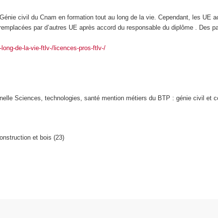
énie civil du Cnam en formation tout au long de la vie. Cependant, les UE 
t remplacées par d’autres UE après accord du responsable du diplôme . Des pa
long-de-la-vie-ftlv-/licences-pros-ftlv-/
nelle Sciences, technologies, santé mention métiers du BTP : génie civil et 
onstruction et bois (23)