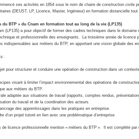
mmencé ses activités en 1854 sous le nom de chaire de construction civile p
res (DEUST, LP, Licence, Master, Ingénieur) en formation distancielle tout au
s du BTP » du Cnam en formation tout au long de la vie (LP135)
m (LP135) a pour objectif de former des cadres techniques dans le domaine du 
, technique et professionnelle des enseignants. La troisième année de licence 
s indispensables aux métiers du BTP, en apportant une vision globale des en
ts :
 pour structurer et conduire une opération de construction dans un contexte pr
rincipes visant à limiter l’impact environnemental des opérations de constructi
ique aux métiers du BTP.
ale adaptée aux situations de travail (rapports, comptes rendus, présentation
ation du travail et de la coordination des acteurs.
’ancrage des apprentissages dans les pratiques en entreprise.
 d’un projet tutoré en lien avec une problématique d’entreprise.
e licence professionnelle mention « métiers du BTP ». Il est complété par u