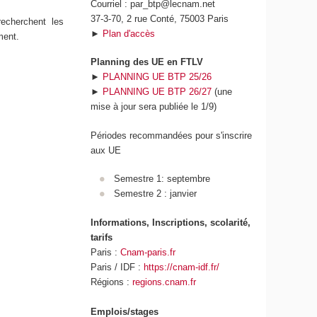
Courriel : par_btp@lecnam.net
37-3-70, 2 rue Conté, 75003 Paris
recherchent les
►
Plan d'accès
ment.
Planning des UE en FTLV
►
PLANNING UE BTP 25/26
►
PLANNING UE BTP 26/27
(une
mise à jour sera publiée le 1/9)
Périodes recommandées pour s'inscrire
aux UE
Semestre 1: septembre
Semestre 2 : janvier
Informations, Inscriptions, scolarité,
tarifs
Paris :
Cnam-paris.fr
Paris / IDF :
https://cnam-idf.fr/
Régions :
regions.cnam.fr
Emplois/stages