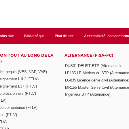
Infos site
Bibliothèque
Plan de site
Accessibilité: non conform
ON TOUT AU LONG DE LA
ALTERNANCE (FISA-FC)
)
DUS01 DEUST BTP (Alternance)
 des acquis (VES, VAP, VAE)
LP135 LP Métiers du BTP (Alternance
seignement L1L2 (FTLV)
LG035 Licence génie civil (Alternance
seignement L3+ (FTLV)
MR155 Master Génie Civil (Alternance
 professionnels (FTLV)
Ingénieur BTP (Alternance)
TLV)
s de compétence (FTLV)
ros (FTLV)
TLV)