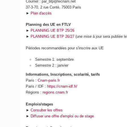
Courriel : par_btp@lecnam.net
37-3-70, 2 rue Conté, 75003 Paris
►
Plan d'accès
Planning des UE en FTLV
►
PLANNING UE BTP 25/26
►
PLANNING UE BTP 26/27
(une mise à jour sera publiée le
Périodes recommandées pour s'inscrire aux UE
Semestre 1: septembre
Semestre 2 : janvier
Informations, Inscriptions, scolarité, tarifs
Paris :
Cnam-paris.fr
Paris / IDF :
https://cnam-idf.fr/
Régions :
regions.cnam.fr
Emplois/stages
►
Consulter les offres
►
Diffuser une offre d'emploi ou de stage