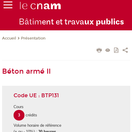
Bâtim
ent et trava
ux publics
Présentation
Accueil
Béton armé II
Code UE : BTP131
Cours
3
crédits
Volume horaire de référence
(+ ou - 10%) :
30 heures