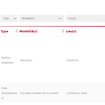
Type
Modalité(s)
Lieu(x)
Diplôme
Alternance
Grand-Est
d'ingénieur
Unité
d’enseigneme
Formation hybride soir ou samedi
La Réunion, Liban
nt