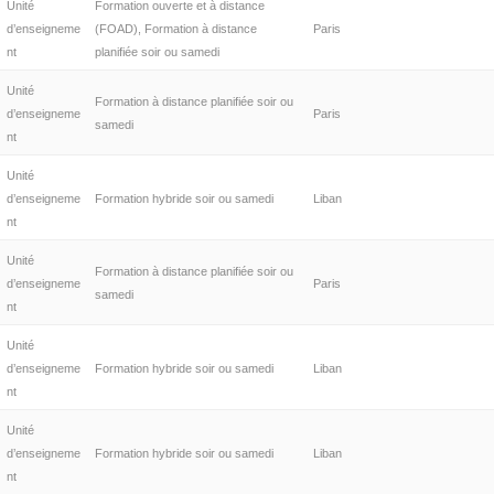
Unité
Formation ouverte et à distance
d’enseigneme
(FOAD), Formation à distance
Paris
nt
planifiée soir ou samedi
Unité
Formation à distance planifiée soir ou
d’enseigneme
Paris
samedi
nt
Unité
d’enseigneme
Formation hybride soir ou samedi
Liban
nt
Unité
Formation à distance planifiée soir ou
d’enseigneme
Paris
samedi
nt
Unité
d’enseigneme
Formation hybride soir ou samedi
Liban
nt
Unité
d’enseigneme
Formation hybride soir ou samedi
Liban
nt