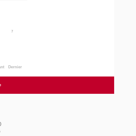
7
ant
Dernier
e
)
)