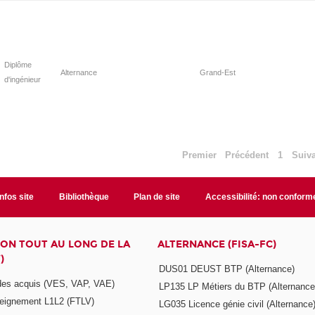
Diplôme
Alternance
Grand-Est
d'ingénieur
Premier
Précédent
1
Suiv
Infos site
Bibliothèque
Plan de site
Accessibilité: non conform
ON TOUT AU LONG DE LA
ALTERNANCE (FISA-FC)
)
DUS01 DEUST BTP (Alternance)
 des acquis (VES, VAP, VAE)
LP135 LP Métiers du BTP (Alternance
seignement L1L2 (FTLV)
LG035 Licence génie civil (Alternance