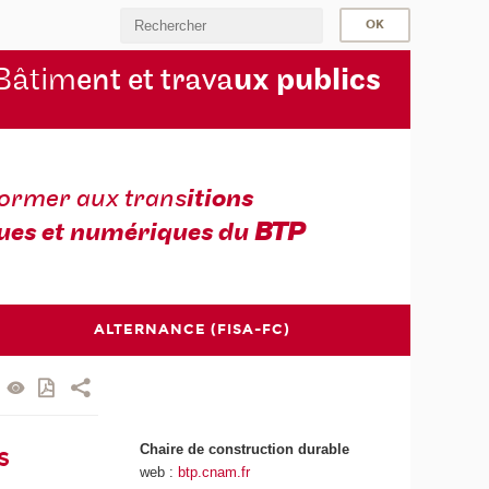
Bâtim
ent et trava
ux publics
former aux trans
itions
ues et numériques du
BTP
ALTERNANCE (FISA-FC)
Chaire de construction durable
s
web :
btp.cnam.fr