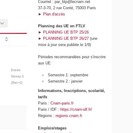
Courriel : par_btp@lecnam.net
37-3-70, 2 rue Conté, 75003 Paris
►
Plan d'accès
Planning des UE en FTLV
►
PLANNING UE BTP 25/26
►
PLANNING UE BTP 26/27
(une
mise à jour sera publiée le 1/9)
Périodes recommandées pour s'inscrire
aux UE
Entrée
Semestre 1: septembre
Niveau 5
Semestre 2 : janvier
(Bac+2)
Informations, Inscriptions, scolarité,
tarifs
Paris :
Cnam-paris.fr
Paris / IDF :
https://cnam-idf.fr/
Régions :
regions.cnam.fr
Emplois/stages