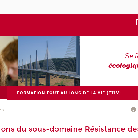
Se
écologiq
FORMATION TOUT AU LONG DE LA VIE (FTLV)
on
ions du sous-domaine Résistance de