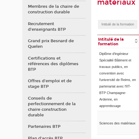
matériaux
Membres de la chaire de
construction durable
Recrutement
d'enseignants BTP
Intitulé de la
Grand prix Besnard de
formation
Quelen
Diplôme d'ingénieur
Certifications et
Spécialité Bâtiment et
références des diplômes
travaux publics, en
BTP
convention avec
l'université de Reims, en
Offres d'emploi et de
stage BTP
partenariat avec l'IIT-
BTP Champagne-
Conseils de
Ardenne, en
perfectionnement de la
apprentissage
chaire construction
durable
Sciences des matériaux
Partenaires BTP
Plan d'accès BTP