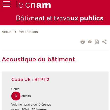
Bâtim
ent et trava
ux publics
Présentation
Accueil
Acoustique du bâtiment
Code UE : BTP112
Cours
3
crédits
Volume horaire de référence
(+ ou - 10%) :
30 heures