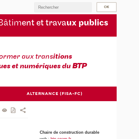
Bâtim
ent et trava
ux publics
former aux trans
itions
ues et numériques du
BTP
ALTERNANCE (FISA-FC)
Chaire de construction durable
web :
btp.cnam.fr