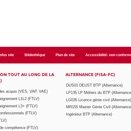
Infos site
Bibliothèque
Plan de site
Accessibilité: non conform
ON TOUT AU LONG DE LA
ALTERNANCE (FISA-FC)
)
DUS01 DEUST BTP (Alternance)
 des acquis (VES, VAP, VAE)
LP135 LP Métiers du BTP (Alternance
seignement L1L2 (FTLV)
LG035 Licence génie civil (Alternance
seignement L3+ (FTLV)
MR155 Master Génie Civil (Alternance
 professionnels (FTLV)
Ingénieur BTP (Alternance)
TLV)
s de compétence (FTLV)