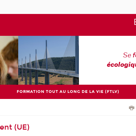
Se
écologiq
FORMATION TOUT AU LONG DE LA VIE (FTLV)
ent (UE)