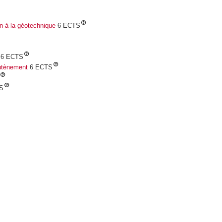
n à la géotechnique
6 ECTS
6 ECTS
utènement
6 ECTS
S