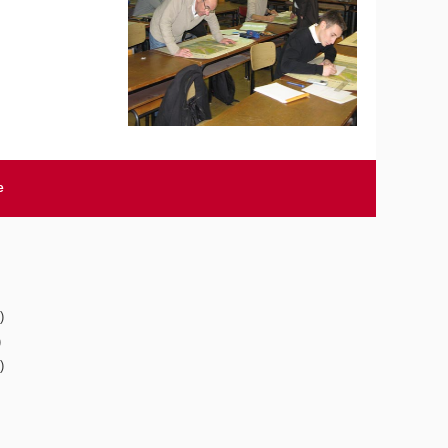
e
)
)
)