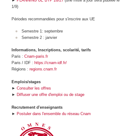
►
PLANNING UE BTP 26/27
(une mise à jour sera publiée le
1/9)
Périodes recommandées pour s'inscrire aux UE
Semestre 1: septembre
Semestre 2 : janvier
Informations, Inscriptions, scolarité, tarifs
Paris :
Cnam-paris.fr
Paris / IDF :
https://cnam-idf.fr/
Régions :
regions.cnam.fr
Emplois/stages
►
Consulter les offres
►
Diffuser une offre d'emploi ou de stage
Recrutement d'enseignants
►
Postuler dans l'ensemble du réseau Cnam