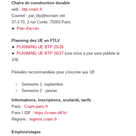
Chaire de construction durable
web :
btp.cnam.fr
Courriel : par_btp@lecnam.net
37-3-70, 2 rue Conté, 75003 Paris
►
Plan d'accès
Planning des UE en FTLV
►
PLANNING UE BTP 25/26
►
PLANNING UE BTP 26/27
(une mise à jour sera publiée le
1/9)
Périodes recommandées pour s'inscrire aux UE
Semestre 1: septembre
Semestre 2 : janvier
Informations, Inscriptions, scolarité, tarifs
Paris :
Cnam-paris.fr
Paris / IDF :
https://cnam-idf.fr/
Régions :
regions.cnam.fr
Emplois/stages