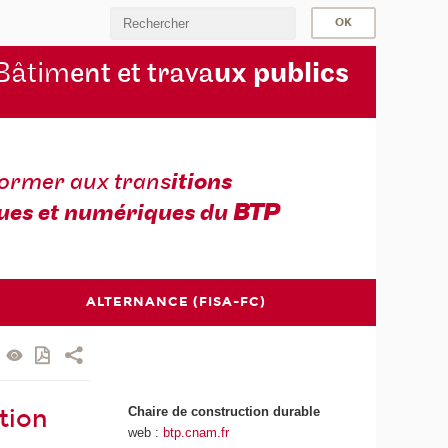
Bâtim
ent et trava
ux publics
former aux trans
itions
ues et numériques du
BTP
ALTERNANCE (FISA-FC)
Chaire de construction durable
tion
web :
btp.cnam.fr