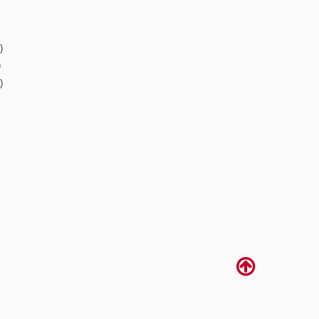
)
)
)