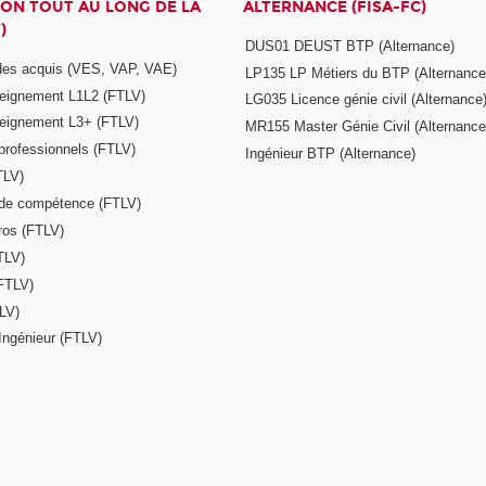
ON TOUT AU LONG DE LA
ALTERNANCE (FISA-FC)
)
DUS01 DEUST BTP (Alternance)
 des acquis (VES, VAP, VAE)
LP135 LP Métiers du BTP (Alternance
seignement L1L2 (FTLV)
LG035 Licence génie civil (Alternance
seignement L3+ (FTLV)
MR155 Master Génie Civil (Alternance
 professionnels (FTLV)
Ingénieur BTP (Alternance)
TLV)
s de compétence (FTLV)
ros (FTLV)
TLV)
(FTLV)
LV)
Ingénieur (FTLV)