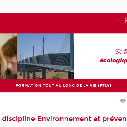
Se
écologiq
FORMATION TOUT AU LONG DE LA VIE (FTLV)
 discipline Environnement et préven