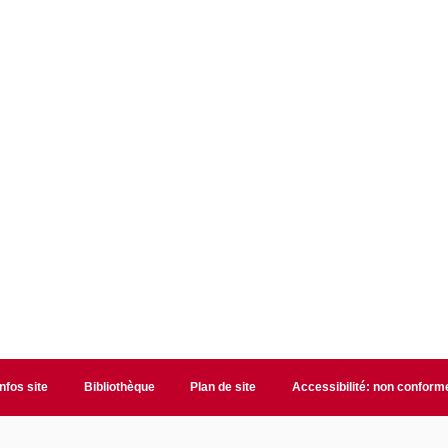
Infos site
Bibliothèque
Plan de site
Accessibilité: non conform