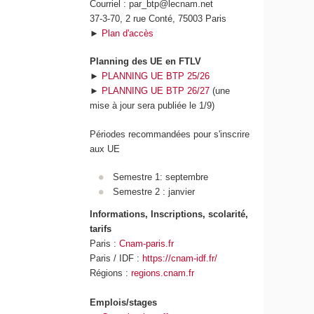
Courriel : par_btp@lecnam.net
37-3-70, 2 rue Conté, 75003 Paris
►
Plan d'accès
Planning des UE en FTLV
►
PLANNING UE BTP 25/26
►
PLANNING UE BTP 26/27
(une
mise à jour sera publiée le 1/9)
Périodes recommandées pour s'inscrire
aux UE
Semestre 1: septembre
Semestre 2 : janvier
Informations, Inscriptions, scolarité,
tarifs
Paris :
Cnam-paris.fr
Paris / IDF :
https://cnam-idf.fr/
Régions :
regions.cnam.fr
Emplois/stages