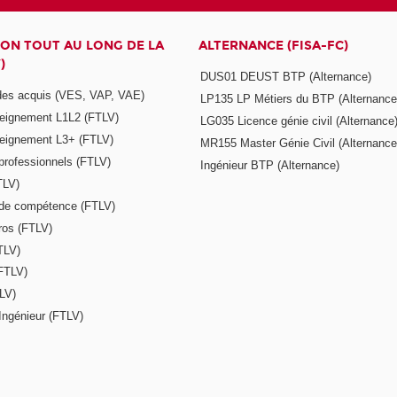
ON TOUT AU LONG DE LA
ALTERNANCE (FISA-FC)
)
DUS01 DEUST BTP (Alternance)
 des acquis (VES, VAP, VAE)
LP135 LP Métiers du BTP (Alternance
seignement L1L2 (FTLV)
LG035 Licence génie civil (Alternance
seignement L3+ (FTLV)
MR155 Master Génie Civil (Alternance
 professionnels (FTLV)
Ingénieur BTP (Alternance)
TLV)
s de compétence (FTLV)
ros (FTLV)
TLV)
(FTLV)
LV)
Ingénieur (FTLV)