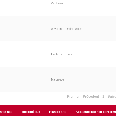
Occitanie
Auvergne - Rhône-Alpes
Hauts-de-France
Martinique
Premier
Précédent
1
Suiv
Infos site
Bibliothèque
Plan de site
Accessibilité: non conform