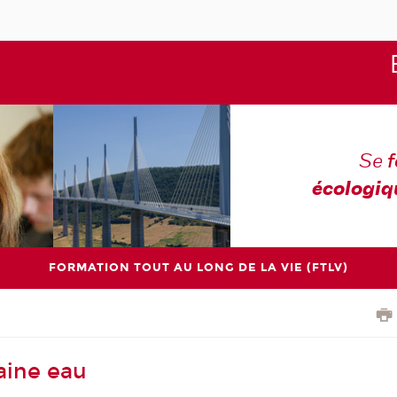
Se
écologiq
FORMATION TOUT AU LONG DE LA VIE (FTLV)
aine eau