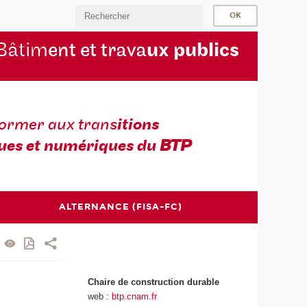
Bâtim
ent et trava
ux publics
former aux trans
itions
ues et numériques du
BTP
ALTERNANCE (FISA-FC)
Chaire de construction durable
web :
btp.cnam.fr