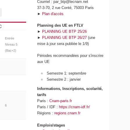
Courriel : par_btp@lecnam.net
37-3-70, 2 rue Conté, 75003 Paris
►
Plan d'accès
Planning des UE en FTLV
►
PLANNING UE BTP 25/26
►
PLANNING UE BTP 26/27
(une
Entrée
mise à jour sera publiée le 1/9)
Niveau 5
(Bac+2)
Périodes recommandées pour s'inscrire
aux UE
Semestre 1: septembre
Semestre 2 : janvier
Informations, Inscriptions, scolarité,
tarifs
Paris :
Cnam-paris.fr
6
Paris / IDF :
https://cnam-idf.fr/
Régions :
regions.cnam.fr
Emplois/stages