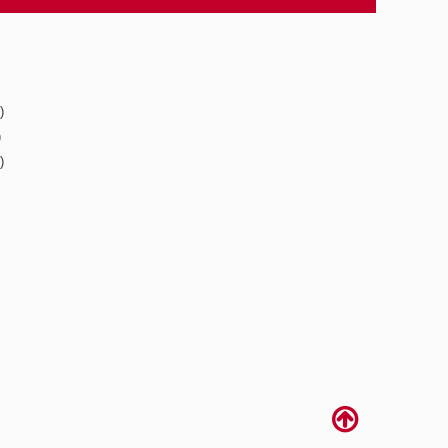
)
)
)