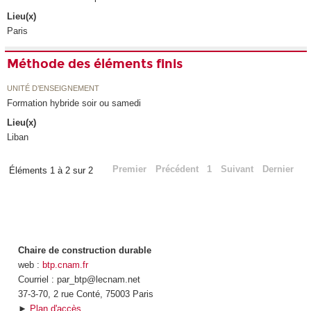
Lieu(x)
Paris
Méthode des éléments finis
UNITÉ D’ENSEIGNEMENT
Formation hybride soir ou samedi
Lieu(x)
Liban
Premier
Précédent
1
Suivant
Dernier
Éléments 1 à 2 sur 2
Chaire de construction durable
web :
btp.cnam.fr
Courriel : par_btp@lecnam.net
37-3-70, 2 rue Conté, 75003 Paris
►
Plan d'accès