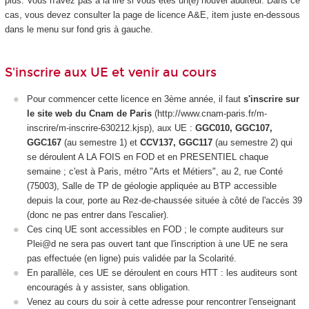
plus. Vous n'avez pas à la lire si vous êtes un(e) nouvel auditeur. Dans ce
cas, vous devez consulter la page de licence A&E, item juste en-dessous
dans le menu sur fond gris à gauche.
S'inscrire aux UE et venir au cours
Pour commencer cette licence en 3
ème
année, il faut
s'inscrire sur
le site web du Cnam de Paris
(http://www.cnam-paris.fr/m-
inscrire/m-inscrire-630212.kjsp),
aux UE :
GGC010, GGC107,
GGC167
(au semestre 1) et
CCV137, GGC117
(au semestre 2) qui
se déroulent A LA FOIS en FOD
et en PRESENTIEL chaque
semaine ; c'est à Paris, métro "Arts et Métiers", au 2, rue Conté
(75003), Salle de TP de géologie appliquée au BTP accessible
depuis la cour, porte au Rez-de-chaussée située à côté de l'accès 39
(donc ne pas entrer dans l'escalier).
Ces cinq UE sont accessibles en FOD
; le compte auditeurs sur
Plei@d ne sera pas ouvert tant que l'inscription à une UE ne sera
pas effectuée (en ligne) puis validée par la Scolarité.
En parallèle, ces UE se déroulent en cours HTT
: les auditeurs sont
encouragés à y assister, sans obligation.
Venez au cours du soir à cette adresse pour rencontrer l'enseignant