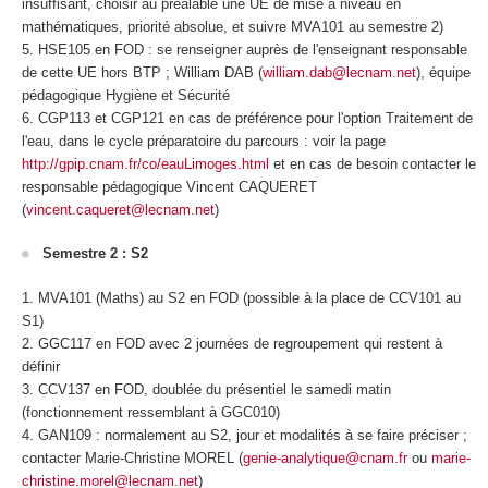
insuffisant, choisir au préalable une UE de mise à niveau en
mathématiques, priorité absolue, et suivre MVA101 au semestre 2)
HSE105 en FOD
: se renseigner auprès de l'enseignant responsable
de cette UE hors BTP ; William DAB (
william.dab@lecnam.net
), équipe
pédagogique Hygiène et Sécurité
CGP113 et CGP121 en cas de préférence pour l'option Traitement de
l'eau, dans le cycle préparatoire du parcours : voir la page
http://gpip.cnam.fr/co/eauLimoges.html
et en cas de besoin contacter le
responsable pédagogique Vincent CAQUERET
(
vincent.caqueret@lecnam.net
)
Semestre 2 : S2
MVA101 (Maths) au S2 en FOD
(possible à la place de CCV101 au
S1)
GGC117 en FOD
avec 2 journées de regroupement qui restent à
définir
CCV137 en FOD
, doublée du présentiel le samedi matin
(fonctionnement ressemblant à GGC010)
GAN109 : normalement au S2, jour et modalités à se faire préciser ;
contacter Marie-Christine MOREL (
genie-analytique@cnam.fr
ou
marie-
christine.morel@lecnam.net
)