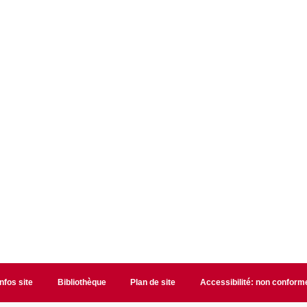
Infos site
Bibliothèque
Plan de site
Accessibilité: non conform