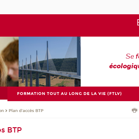
Se
écologiq
FORMATION TOUT AU LONG DE LA VIE (FTLV)
on
Plan d'accès BTP
ès BTP