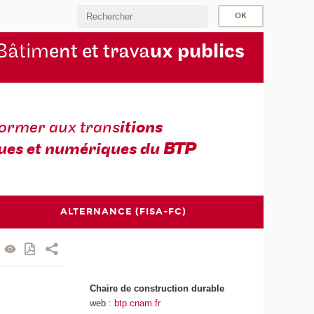
Bâtim
ent et trava
ux publics
former aux trans
itions
ues et numériques du
BTP
ALTERNANCE (FISA-FC)
Chaire de construction durable
web :
btp.cnam.fr