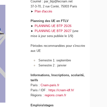
Courriel : par_btp@lecnam.net
37-3-70, 2 rue Conté, 75003 Paris
►
Plan d'accès
Planning des UE en FTLV
►
PLANNING UE BTP 25/26
►
PLANNING UE BTP 26/27
(une
mise à jour sera publiée le 1/9)
Périodes recommandées pour s'inscrire
aux UE
Semestre 1: septembre
Semestre 2 : janvier
Informations, Inscriptions, scolarité,
tarifs
Paris :
Cnam-paris.fr
Paris / IDF :
https://cnam-idf.fr/
Régions :
regions.cnam.fr
Emplois/stages