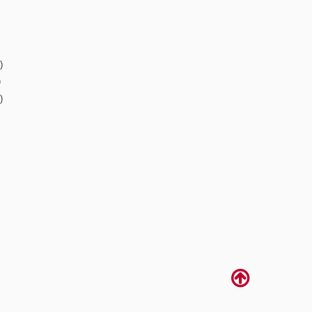
)
)
)