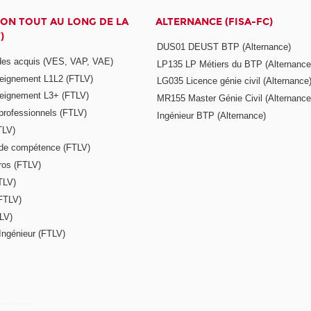
ON TOUT AU LONG DE LA
ALTERNANCE (FISA-FC)
)
DUS01 DEUST BTP (Alternance)
 des acquis (VES, VAP, VAE)
LP135 LP Métiers du BTP (Alternance
seignement L1L2 (FTLV)
LG035 Licence génie civil (Alternance
seignement L3+ (FTLV)
MR155 Master Génie Civil (Alternance
 professionnels (FTLV)
Ingénieur BTP (Alternance)
TLV)
s de compétence (FTLV)
ros (FTLV)
TLV)
(FTLV)
LV)
Ingénieur (FTLV)