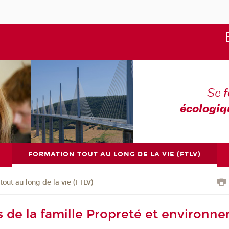
Se
écologiq
FORMATION TOUT AU LONG DE LA VIE (FTLV)
tout au long de la vie (FTLV)
s de la famille Propreté et environn