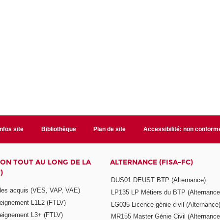
Infos site
Bibliothèque
Plan de site
Accessibilité: non conform
ON TOUT AU LONG DE LA
ALTERNANCE (FISA-FC)
)
DUS01 DEUST BTP (Alternance)
 des acquis (VES, VAP, VAE)
LP135 LP Métiers du BTP (Alternance
seignement L1L2 (FTLV)
LG035 Licence génie civil (Alternance
seignement L3+ (FTLV)
MR155 Master Génie Civil (Alternance