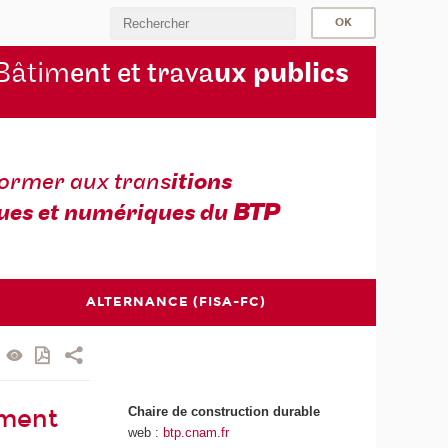
Bâtim
ent et trava
ux publics
former aux trans
itions
ues et numériques du
BTP
ALTERNANCE (FISA-FC)
Chaire de construction durable
ement
web :
btp.cnam.fr