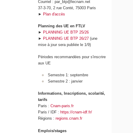
Courriel : par_btp@lecnam.net
37-3-70, 2 rue Conté, 75003 Paris
►
Plan d'accès
Planning des UE en FTLV
►
PLANNING UE BTP 25/26
►
PLANNING UE BTP 26/27
(une
mise à jour sera publiée le 1/9)
Périodes recommandées pour s'inscrire
aux UE
Semestre 1: septembre
Semestre 2 : janvier
Informations, Inscriptions, scolarité,
tarifs
Paris :
Cnam-paris.fr
Paris / IDF :
https://cnam-idf.fr/
Régions :
regions.cnam.fr
Emplois/stages