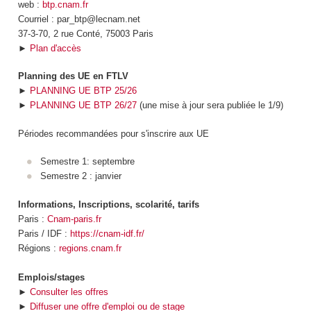
web :
btp.cnam.fr
Courriel : par_btp@lecnam.net
37-3-70, 2 rue Conté, 75003 Paris
►
Plan d'accès
Planning des UE en FTLV
►
PLANNING UE BTP 25/26
►
PLANNING UE BTP 26/27
(une mise à jour sera publiée le 1/9)
Périodes recommandées pour s'inscrire aux UE
Semestre 1: septembre
Semestre 2 : janvier
Informations, Inscriptions, scolarité, tarifs
Paris :
Cnam-paris.fr
Paris / IDF :
https://cnam-idf.fr/
Régions :
regions.cnam.fr
Emplois/stages
►
Consulter les offres
►
Diffuser une offre d'emploi ou de stage