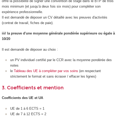
offre la possibilité de signer une convention de stage
dans le BTP de trois
mois minimum (et jusqu’à deux fois six mois) pour compléter son
expérience professionnelle.
Il est demandé de déposer un CV détaillé avec les preuves d'activités
(contrat de travail, fiches de paie).
iii/ la preuve d'une moyenne générale pondérée supérieure ou égale à
10/20
Il est demandé de déposer au choix :
un PV individuel certifié par le CCR avec la moyenne pondérée des
notes
le
Tableau des UE à compléter par vos soins
(en respectant
strictement le format et sans écraser / effacer les lignes)
3. Coefficients et mention
Coefficients des UE et UA
UE de 1 à 6 ECTS
= 1
UE de 7 à 12 ECTS
= 2