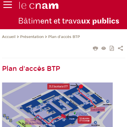
Bâtim
ent et trava
ux publics
Présentation
Plan d'accès BTP
Accueil
Plan d'accès BTP