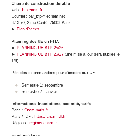
Chaire de construction durable
web :
btp.cnam.fr
Courriel : par_btp@lecnam.net
37-3-70, 2 rue Conté, 75003 Paris
►
Plan d'accès
Planning des UE en FTLV
►
PLANNING UE BTP 25/26
►
PLANNING UE BTP 26/27
(une mise à jour sera publiée le
1/9)
Périodes recommandées pour s'inscrire aux UE
Semestre 1: septembre
Semestre 2 : janvier
Informations, Inscriptions, scolarité, tarifs
Paris :
Cnam-paris.fr
Paris / IDF :
https://cnam-idf.fr/
Régions :
regions.cnam.fr
Emplois/stages