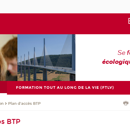
Se
écologiq
FORMATION TOUT AU LONG DE LA VIE (FTLV)
on
Plan d'accès BTP
ès BTP