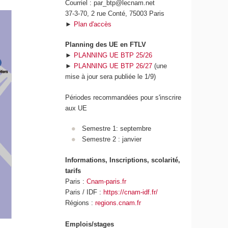
Courriel : par_btp@lecnam.net
37-3-70, 2 rue Conté, 75003 Paris
►
Plan d'accès
Planning des UE en FTLV
►
PLANNING UE BTP 25/26
►
PLANNING UE BTP 26/27
(une
mise à jour sera publiée le 1/9)
Périodes recommandées pour s'inscrire
aux UE
Semestre 1: septembre
Semestre 2 : janvier
Informations, Inscriptions, scolarité,
tarifs
Paris :
Cnam-paris.fr
Paris / IDF :
https://cnam-idf.fr/
Régions :
regions.cnam.fr
Emplois/stages