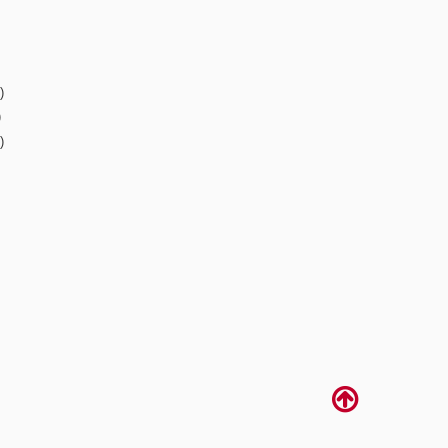
)
)
)