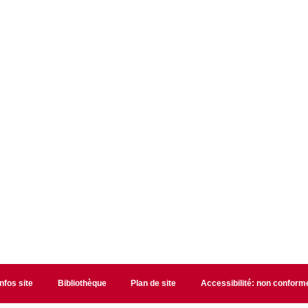
Infos site
Bibliothèque
Plan de site
Accessibilité: non conform