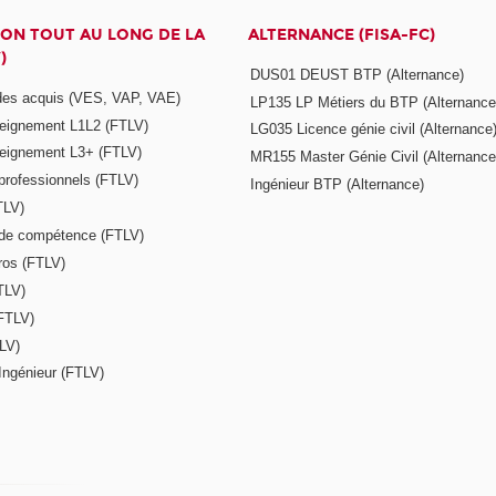
ON TOUT AU LONG DE LA
ALTERNANCE (FISA-FC)
)
DUS01 DEUST BTP (Alternance)
 des acquis (VES, VAP, VAE)
LP135 LP Métiers du BTP (Alternance
seignement L1L2 (FTLV)
LG035 Licence génie civil (Alternance
seignement L3+ (FTLV)
MR155 Master Génie Civil (Alternance
 professionnels (FTLV)
Ingénieur BTP (Alternance)
TLV)
s de compétence (FTLV)
ros (FTLV)
TLV)
(FTLV)
LV)
Ingénieur (FTLV)