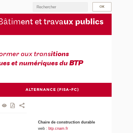
Bâtim
ent et trava
ux publics
former aux trans
itions
ues et numériques du
BTP
ALTERNANCE (FISA-FC)
Chaire de construction durable
web :
btp.cnam.fr