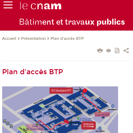
Bâtim
ent et trava
ux publics
Présentation
Plan d'accès BTP
Accueil
Plan d'accès BTP