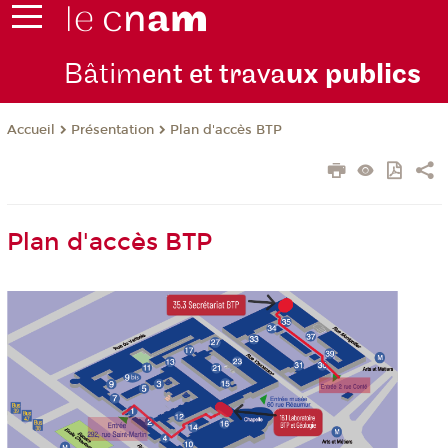
Bâtim
ent et trava
ux publics
Présentation
Plan d'accès BTP
Accueil
Plan d'accès BTP