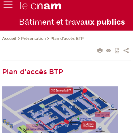
Bâtim
ent et trava
ux publics
Présentation
Plan d'accès BTP
Accueil
Plan d'accès BTP