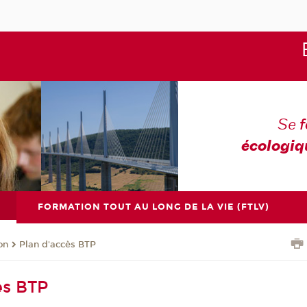
Se
écologiq
FORMATION TOUT AU LONG DE LA VIE (FTLV)
on
Plan d'accès BTP
ès BTP