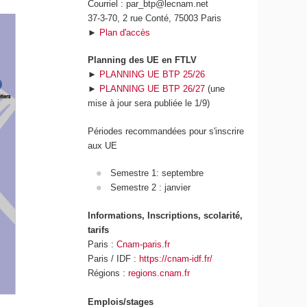
Courriel : par_btp@lecnam.net
37-3-70, 2 rue Conté, 75003 Paris
►
Plan d'accès
Planning des UE en FTLV
►
PLANNING UE BTP 25/26
►
PLANNING UE BTP 26/27
(une
mise à jour sera publiée le 1/9)
Périodes recommandées pour s'inscrire
aux UE
Semestre 1: septembre
Semestre 2 : janvier
Informations, Inscriptions, scolarité,
tarifs
Paris :
Cnam-paris.fr
Paris / IDF :
https://cnam-idf.fr/
Régions :
regions.cnam.fr
Emplois/stages