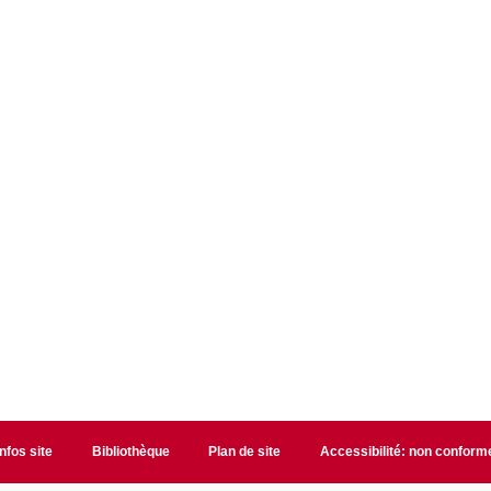
Infos site
Bibliothèque
Plan de site
Accessibilité: non conform