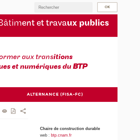
Bâtim
ent et trava
ux publics
former aux trans
itions
ues et numériques du
BTP
ALTERNANCE (FISA-FC)
Chaire de construction durable
web :
btp.cnam.fr