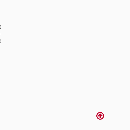
)
)
)