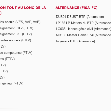
ON TOUT AU LONG DE LA
ALTERNANCE (FISA-FC)
)
DUS01 DEUST BTP (Alternance)
 des acquis (VES, VAP, VAE)
LP135 LP Métiers du BTP (Alternance
seignement L1L2 (FTLV)
LG035 Licence génie civil (Alternance
seignement L3+ (FTLV)
MR155 Master Génie Civil (Alternance
 professionnels (FTLV)
Ingénieur BTP (Alternance)
TLV)
s de compétence (FTLV)
ros (FTLV)
TLV)
(FTLV)
LV)
Ingénieur (FTLV)