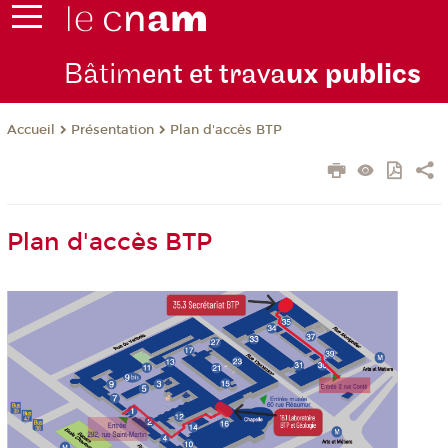
Bâtim
ent et trava
ux publics
Présentation
Plan d'accès BTP
Accueil
Plan d'accès BTP